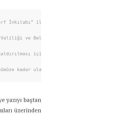
arf İnkılabı” ile olmuştur. Bin yıldan beri kullan
Valiliği ve Belediyeler çirkin bir icraat yapmaya 
aldırılması için neden bu kadar çok gayret ediyorl
nümüze kadar ulaşan Kuran harflerine ve ecdadımızı
ye yazıyı baştan
amları üzerinden