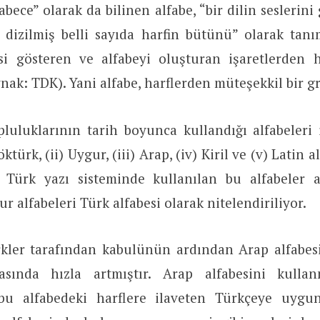
bece” olarak da bilinen alfabe, “bir dilin seslerini 
 dizilmiş belli sayıda harfin bütünü” olarak tanı
esi gösteren ve alfabeyi oluşturan işaretlerden h
nak: TDK). Yani alfabe, harflerden müteşekkil bir g
pluluklarının tarih boyunca kullandığı alfabeleri
ktürk, (ii) Uygur, (iii) Arap, (iv) Kiril ve (v) Latin a
 Türk yazı sisteminde kullanılan bu alfabeler a
r alfabeleri Türk alfabesi olarak nitelendiriliyor.
rkler tarafından kabulünün ardından Arap alfabesi
rasında hızla artmıştır. Arap alfabesini kulla
 bu alfabedeki harflere ilaveten Türkçeye uygu