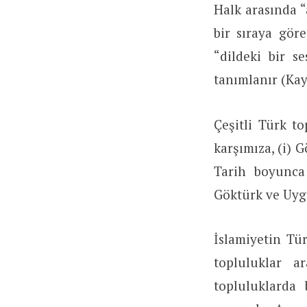
Halk arasında “a
bir sıraya göre
“dildeki bir s
tanımlanır (Kay
Çeşitli Türk to
karşımıza, (i) Gö
Tarih boyunca
Göktürk ve Uygu
İslamiyetin Tü
topluluklar a
topluluklarda