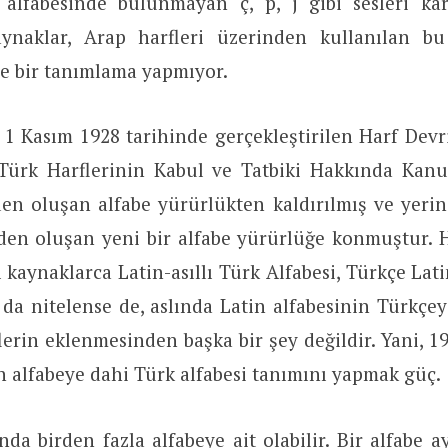
alfabesinde bulunmayan ç, p, j gibi sesleri kar
aynaklar, Arap harfleri üzerinden kullanılan b
de bir tanımlama yapmıyor.
, 1 Kasım 1928 tarihinde gerçekleştirilen Harf De
 Türk Harflerinin Kabul ve Tatbiki Hakkında Kan
en oluşan alfabe yürürlükten kaldırılmış ve yerin
rden oluşan yeni bir alfabe yürürlüğe konmuştur. 
ı kaynaklarca Latin-asıllı Türk Alfabesi, Türkçe Lati
 da nitelense de, aslında Latin alfabesinin Türkçe
lerin eklenmesinden başka bir şey değildir. Yani, 
 alfabeye dahi Türk alfabesi tanımını yapmak güç.
nda birden fazla alfabeye ait olabilir. Bir alfabe 