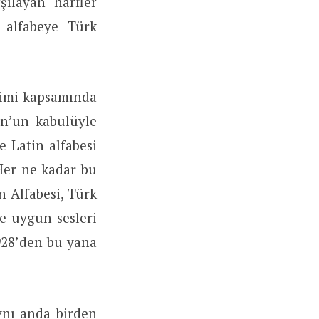
şılayan harfler
u alfabeye Türk
vrimi kapsamında
un’un kabulüyle
e Latin alfabesi
Her ne kadar bu
n Alfabesi, Türk
ye uygun sesleri
1928’den bu yana
aynı anda birden