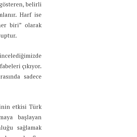
gösteren, belirli
mlanır. Harf ise
er biri” olarak
ruptur.
 incelediğimizde
lfabeleri çıkıyor.
rasında sadece
nin etkisi Türk
nmaya başlayan
nluğu sağlamak