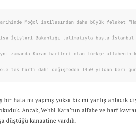
arihinde Moğol istilasından daha büyük felaket “H
ise İçişleri Bakanlığı talimatıyla başta İstanbul 
ynı zamanda Kuran harfleri olan Türkçe alfabenin k
hele tek harfi dahi değişmeden 1450 yıldan beri gü
ş bir hata mı yapmış yoksa biz mi yanlış anladık di
okuduk. Ancak, Vehbi Kara’nın alfabe ve harf kavr
şa düştüğü kanaatine vardık.