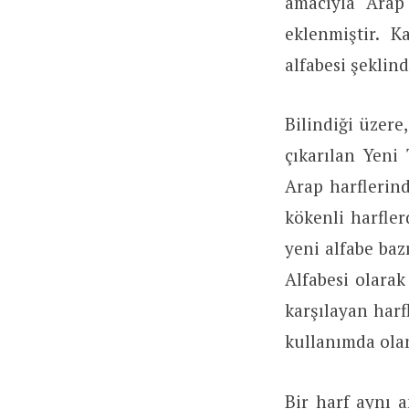
amacıyla Arap 
eklenmiştir. K
alfabesi şeklin
Bilindiği üzere
çıkarılan Yeni
Arap harflerind
kökenli harfle
yeni alfabe baz
Alfabesi olarak
karşılayan harf
kullanımda olan
Bir harf aynı a