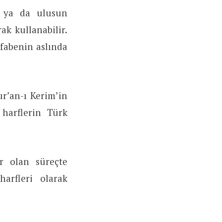
un ya da ulusun
ak kullanabilir.
lfabenin aslında
r’an-ı Kerim’in
harflerin Türk
r olan süreçte
arfleri olarak