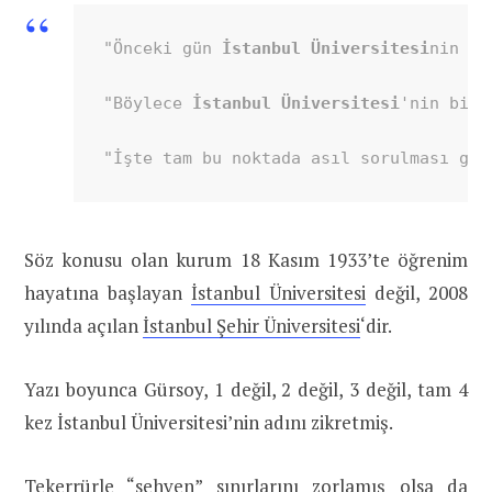
"Önceki gün 
İstanbul Üniversitesi
nin bo
"Böylece 
İstanbul Üniversitesi
'nin bizz
"İşte tam bu noktada asıl sorulması ger
Söz konusu olan kurum 18 Kasım 1933’te öğrenim
hayatına başlayan
İstanbul Üniversitesi
değil, 2008
yılında açılan
İstanbul Şehir Üniversitesi
‘dir.
Yazı boyunca Gürsoy, 1 değil, 2 değil, 3 değil, tam 4
kez İstanbul Üniversitesi’nin adını zikretmiş.
Tekerrürle “sehven” sınırlarını zorlamış olsa da