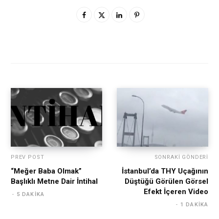
PREV POST
SONRAKI GÖNDERI
“Meğer Baba Olmak”
İstanbul’da THY Uçağının
Başlıklı Metne Dair İntihal
Düştüğü Görülen Görsel
Efekt İçeren Video
5 DAKIKA
1 DAKIKA