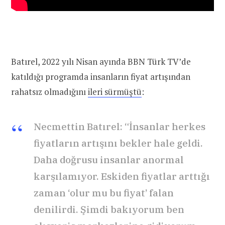
Batırel, 2022 yılı Nisan ayında BBN Türk TV’de
katıldığı programda insanların fiyat artışından
rahatsız olmadığını
ileri sürmüştü
:
Necmettin Batırel: “İnsanlar herkes
fiyatların artışını bekler hale geldi.
Daha doğrusu insanlar anormal
karşılamıyor. Eskiden fiyatlar arttığı
zaman ‘olur mu bu fiyat’ falan
denilirdi. Şimdi bakıyorum ben