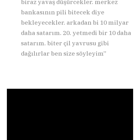
biraz yavaş düşürcekler. merkez
bankasının pili bitecek diye
bekleyecekler. arkadan bi 10 milyar
daha satarım. 20. yetmedi bir 10 daha
satarım. biter çil yavrusu gibi
dağılırlar ben size söyleyim”