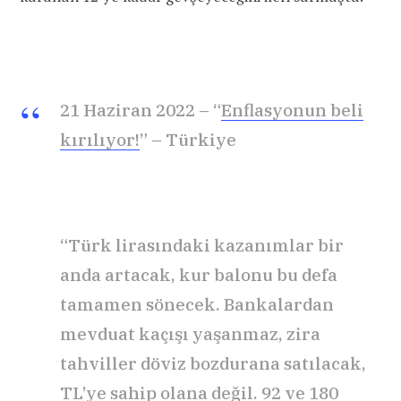
21 Haziran 2022 – “
Enflasyonun beli
kırılıyor!
” – Türkiye
“Türk lirasındaki kazanımlar bir
anda artacak, kur balonu bu defa
tamamen sönecek. Bankalardan
mevduat kaçışı yaşanmaz, zira
tahviller döviz bozdurana satılacak,
TL’ye sahip olana değil. 92 ve 180