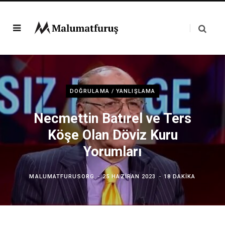
DOĞRULAMA / YANLIŞLAMA
Necmettin Batırel ve Ters
Köşe Olan Döviz Kuru
Yorumları
MALUMATFURUSORG
25 HAZIRAN 2023
18 DAKIKA