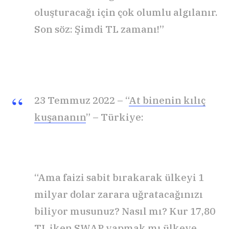
oluşturacağı için çok olumlu algılanır.
Son söz: Şimdi TL zamanı!”
23 Temmuz 2022 – “
At binenin kılıç
kuşananın
” – Türkiye:
“Ama faizi sabit bırakarak ülkeyi 1
milyar dolar zarara uğratacağınızı
biliyor musunuz? Nasıl mı? Kur 17,80
TL iken SWAP yapmak mı ülkeye