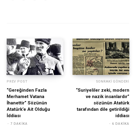
PREV POST
SONRAKI GÖNDERI
“Gereğinden Fazla
“Suriyeliler zeki, modern
Merhamet Vatana
ve nazik insanlardır”
İhanettir” Sözünün
sözünün Atatürk
Atatürk’e Ait Olduğu
tarafından dile getirildiği
İddiası
iddiası
7 DAKIKA
6 DAKIKA