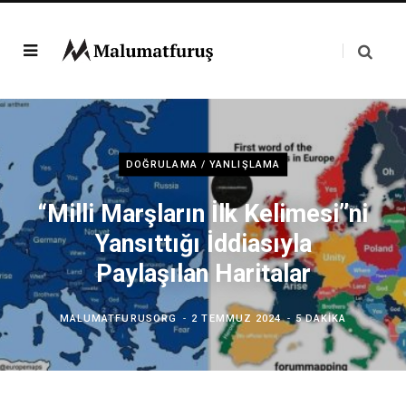
DOĞRULAMA / YANLIŞLAMA
“Milli Marşların İlk Kelimesi”ni
Yansıttığı İddiasıyla
Paylaşılan Haritalar
MALUMATFURUSORG
2 TEMMUZ 2024
5 DAKIKA