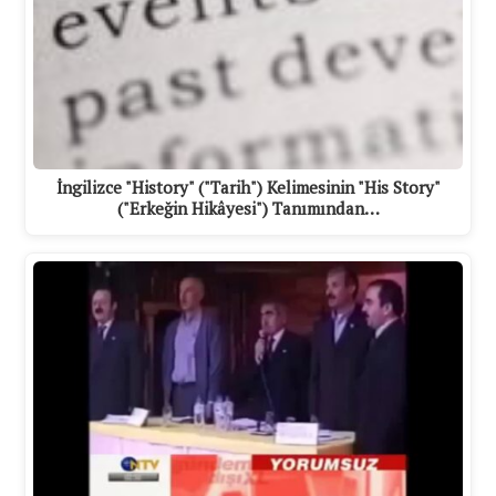
İngilizce "History" ("Tarih") Kelimesinin "His Story"
("Erkeğin Hikâyesi") Tanımından…