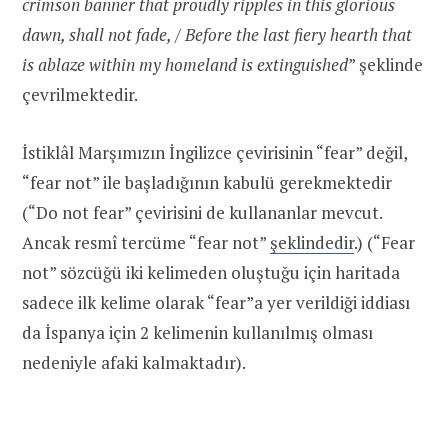
crimson banner that proudly ripples in this glorious
dawn, shall not fade, / Before the last fiery hearth that
is ablaze within my homeland is extinguished
” şeklinde
çevrilmektedir.
İstiklâl Marşımızın İngilizce çevirisinin “fear” değil,
“fear not” ile başladığının kabulü gerekmektedir
(“Do not fear” çevirisini de kullananlar mevcut.
Ancak resmî tercüme “fear not”
şeklindedir
.) (“Fear
not” sözcüğü iki kelimeden oluştuğu için haritada
sadece ilk kelime olarak “fear”a yer verildiği iddiası
da İspanya için 2 kelimenin kullanılmış olması
nedeniyle afaki kalmaktadır).