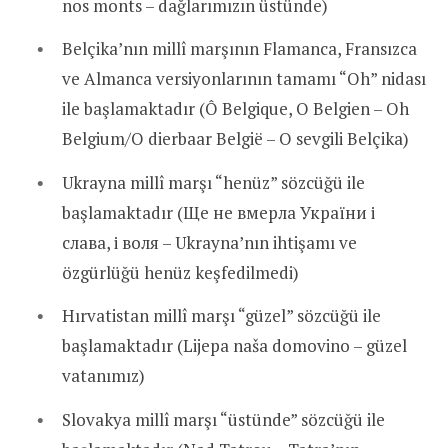
nos monts – dağlarımızın üstünde)
Belçika’nın millî marşının Flamanca, Fransızca
ve Almanca versiyonlarının tamamı “Oh” nidası
ile başlamaktadır (Ô Belgique, O Belgien – Oh
Belgium/O dierbaar België – O sevgili Belçika)
Ukrayna millî marşı “henüz” sözcüğü ile
başlamaktadır (Ще не вмерла України і
слава, і воля – Ukrayna’nın ihtişamı ve
özgürlüğü henüz keşfedilmedi)
Hırvatistan millî marşı “güzel” sözcüğü ile
başlamaktadır (Lijepa naša domovino – güzel
vatanımız)
Slovakya millî marşı “üstünde” sözcüğü ile