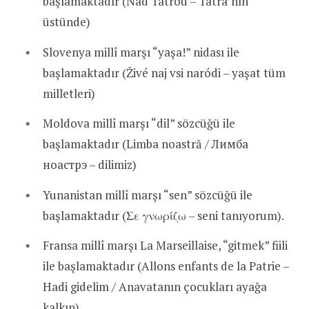
başlamaktadır (Nad Tatrou – Tatra’nın
üstünde)
Slovenya millî marşı “yaşa!” nidası ile
başlamaktadır (Živé naj vsi naródi – yaşat tüm
milletleri)
Moldova millî marşı “dil” sözcüğü ile
başlamaktadır (Limba noastră / Лимба
ноастрэ – dilimiz)
Yunanistan millî marşı “sen” sözcüğü ile
başlamaktadır (Σε γνωρίζω – seni tanıyorum).
Fransa millî marşı La Marseillaise, “gitmek” fiili
ile başlamaktadır (Allons enfants de la Patrie –
Hadi gidelim / Anavatanın çocukları ayağa
kalkın)