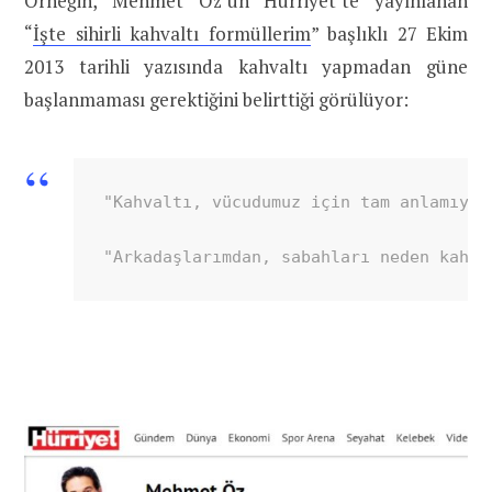
Örneğin, Mehmet Öz’ün Hürriyet’te yayınlanan
“
İşte sihirli kahvaltı formüllerim
” başlıklı 27 Ekim
2013 tarihli yazısında kahvaltı yapmadan güne
başlanmaması gerektiğini belirttiği görülüyor:
"Kahvaltı, vücudumuz için tam anlamıyla
"Arkadaşlarımdan, sabahları neden kahva