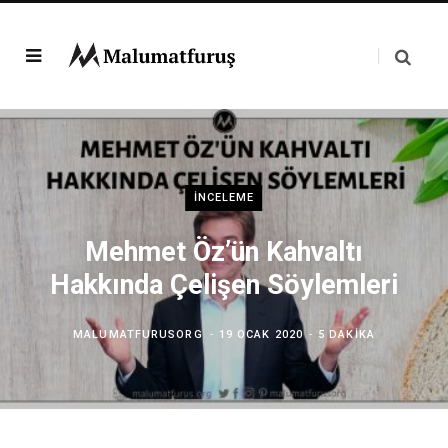
İNCELEME
Mehmet Öz’ün Kahvaltı
Hakkında Çelişen Söylemleri
MALUMATFURUSORG
19 OCAK 2020
5 DAKIKA