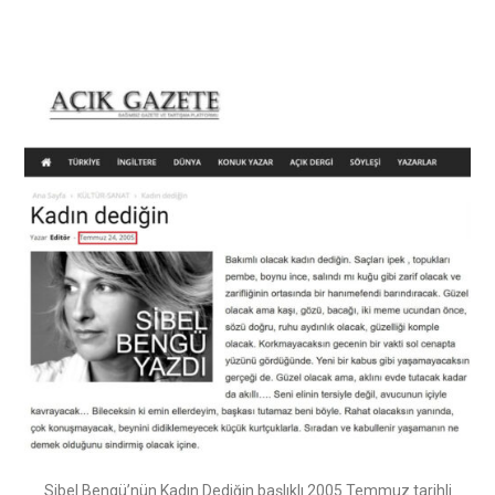
Sibel Bengü’nün Kadın Dediğin başlıklı 2005 Temmuz tarihli