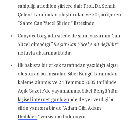
sahipliği atfedilen şiirlere dair Prof. Dr. Semih
Çelenk tarafından oluşturulan ve 50 şiiri içeren
“
Sahte Can Yücel Şiirleri
” listesinde
Canyucel.org adlı sitede de şiirin yazarının Can
Yücel olmadığı “
Bu şiir Can Yücel’e ait değildir
”
notuyla
aktarılmaktadır
.
İlk bakışta bir erkek tarafından yazıldığı algısı
oluşturan bu mısralar, Sibel Bengü tarafından
kaleme alınmış ve 24 Temmuz 2005 tarihinde
Açık Gazete’de yayımlanmış
. Sibel Bengü’nün
kişisel internet günlüğü
nde de yer verdiği bu
şiirin yanı sıra bir de “
Adam Gibi Adam
Dedikleri
” versiyonu bulunuyor.