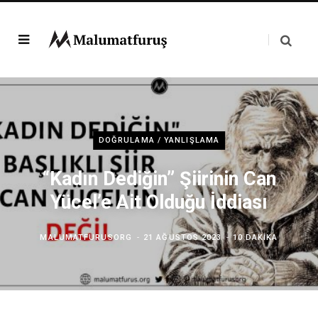
DOĞRULAMA / YANLIŞLAMA
“Kadın Dediğin” Şiirinin Can
Yücel’e Ait Olduğu İddiası
MALUMATFURUSORG
21 AĞUSTOS 2023
10 DAKIKA