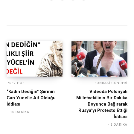
PREV POST
SONRAKI GÖNDERI
“Kadın Dediğin” Şiirinin
Videoda Polonyalı
Can Yücel’e Ait Olduğu
Milletvekilinin Bir Dakika
İddiası
Boyunca Bağırarak
Rusya’yı Protesto Ettiği
10 DAKIKA
İddiası
2 DAKIKA