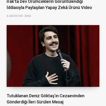
Irak’ta Dev Örümceklerin Görüntülendiği
İddiasıyla Paylaşılan Yapay Zekâ Ürünü Video
5 AĞUSTOS 2026
Tutuklanan Deniz Göktaş’ın Cezaevinden
Gönderdiği İleri Sürülen Mesaj