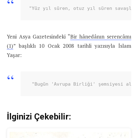
"Yüz yıl süren, otuz yıl süren savaşlar
Yeni Asya Gazetesindeki “
Bir hânedânın serencâmı
(1)
” başlıklı 10 Ocak 2008 tarihli yazısıyla İslam
Yaşar:
 "Bugün 'Avrupa Birliği' şemsiyesi altı
İlginizi Çekebilir: