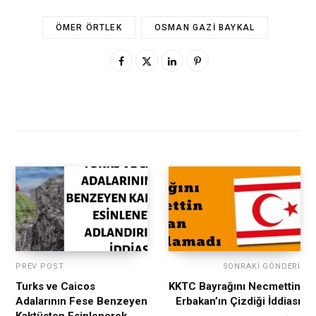
ÖMER ÖRTLEK
OSMAN GAZI BAYKAL
PREV POST
SONRAKI GÖNDERI
Turks ve Caicos
KKTC Bayrağını Necmettin
Adalarının Fese Benzeyen
Erbakan’ın Çizdiği İddiası
Kaktüsten Esinlenerek