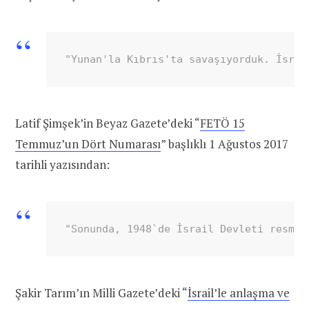
"Yunan'la Kıbrıs'ta savaşıyorduk. İsrai
Latif Şimşek’in Beyaz Gazete’deki “
FETÖ 15
Temmuz’un Dört Numarası
” başlıklı 1 Ağustos 2017
tarihli yazısından:
"Sonunda, 1948`de İsrail Devleti resmen
Şakir Tarım’ın Milli Gazete’deki “
İsrail’le anlaşma ve