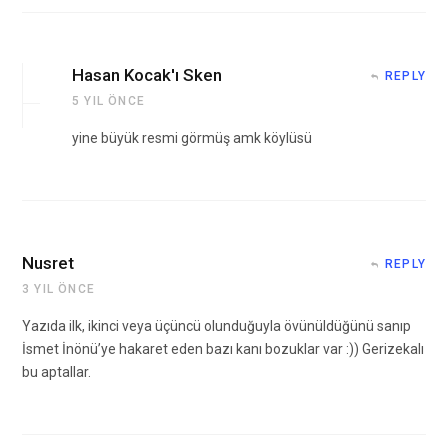
Hasan Kocak'ı Sken
REPLY
5 YIL ÖNCE
yine büyük resmi görmüş amk köylüsü
Nusret
REPLY
3 YIL ÖNCE
Yazıda ilk, ikinci veya üçüncü olunduğuyla övünüldüğünü sanıp
İsmet İnönü’ye hakaret eden bazı kanı bozuklar var :)) Gerizekalı
bu aptallar.