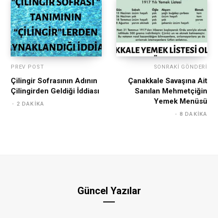
PREV POST
SONRAKI GÖNDERI
Çilingir Sofrasının Adının
Çanakkale Savaşına Ait
Çilingirden Geldiği İddiası
Sanılan Mehmetçiğin
Yemek Menüsü
2 DAKIKA
8 DAKIKA
Güncel Yazılar