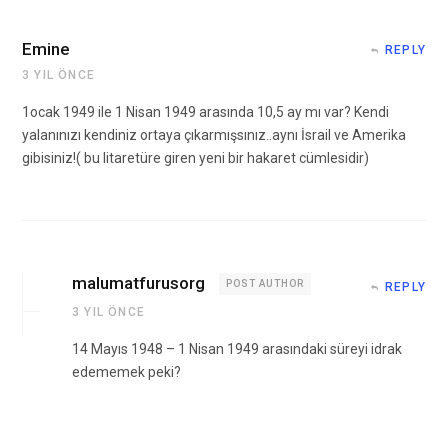
Emine
REPLY
3 YIL ÖNCE
1ocak 1949 ile 1 Nisan 1949 arasında 10,5 ay mı var? Kendi
yalanınızı kendiniz ortaya çıkarmışsınız..aynı İsrail ve Amerika
gibisiniz!( bu litaretüre giren yeni bir hakaret cümlesidir)
malumatfurusorg
POST AUTHOR
REPLY
3 YIL ÖNCE
14 Mayıs 1948 – 1 Nisan 1949 arasındaki süreyi idrak
edememek peki?