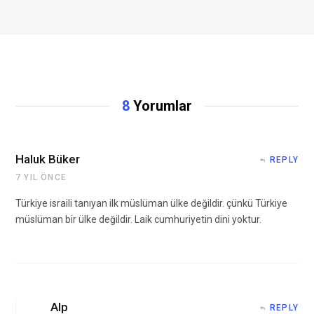
8
Yorumlar
Haluk Büker
REPLY
7 YIL ÖNCE
Türkiye israili tanıyan ilk müslüman ülke değildir. çünkü Türkiye
müslüman bir ülke değildir. Laik cumhuriyetin dini yoktur.
Alp
REPLY