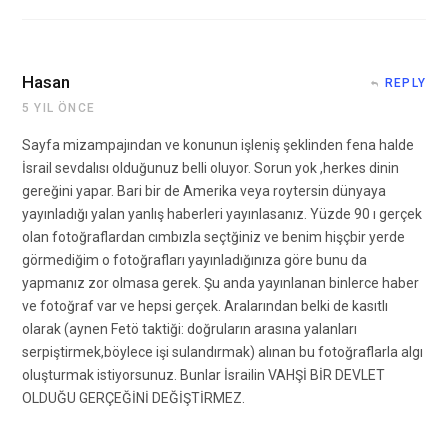
Hasan
REPLY
5 YIL ÖNCE
Sayfa mizampajından ve konunun işleniş şeklinden fena halde
İsrail sevdalısı olduğunuz belli oluyor. Sorun yok ,herkes dinin
gereğini yapar. Bari bir de Amerika veya roytersin dünyaya
yayınladığı yalan yanlış haberleri yayınlasanız. Yüzde 90 ı gerçek
olan fotoğraflardan cımbızla seçtğiniz ve benim hişçbir yerde
görmediğim o fotoğrafları yayınladığınıza göre bunu da
yapmanız zor olmasa gerek. Şu anda yayınlanan binlerce haber
ve fotoğraf var ve hepsi gerçek. Aralarından belki de kasıtlı
olarak (aynen Fetö taktiği: doğruların arasına yalanları
serpiştirmek,böylece işi sulandırmak) alınan bu fotoğraflarla algı
oluşturmak istiyorsunuz. Bunlar İsrailin VAHŞİ BİR DEVLET
OLDUĞU GERÇEĞİNİ DEĞİŞTİRMEZ.