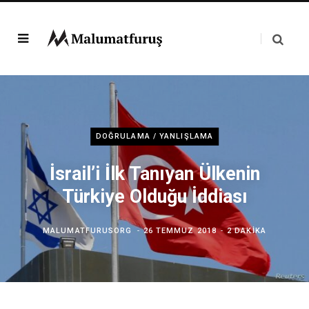
DOĞRULAMA / YANLIŞLAMA
İsrail’i İlk Tanıyan Ülkenin
Türkiye Olduğu İddiası
MALUMATFURUSORG
26 TEMMUZ 2018
2 DAKIKA