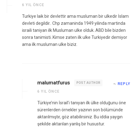
6 YIL ÖNCE
Turkiye laik bir devlettir ama musluman bir ulkedir İslam
devleti degildir.. Chp zamaninda 1949 yilinda martinda
israili taniyan ilk Musluman ulke olduk..ABD bile bizden
sonra tanimisti..Kimse zaten ilk ulke Turkiyedir demiyor
ama ilk musluman ulke biziz.
malumatfurus
POST AUTHOR
REPLY
6 YIL ÖNCE
Türkiye’nin İsrail’i tanıyan ilk ülke olduğunu öne
sürenlerden örnekler yazının son bölümünde
aktarılmıştır, göz atabilirsiniz. Bu iddia yaygın
şekilde aktarılan yanlış bir husustur.