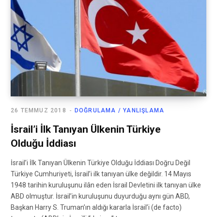
26 TEMMUZ 2018
DOĞRULAMA / YANLIŞLAMA
İsrail’i İlk Tanıyan Ülkenin Türkiye
Olduğu İddiası
İsrail’i İlk Tanıyan Ülkenin Türkiye Olduğu İddiası Doğru Değil
Türkiye Cumhuriyeti, İsrail’i ilk tanıyan ülke değildir. 14 Mayıs
1948 tarihin kuruluşunu ilân eden İsrail Devletini ilk tanıyan ülke
ABD olmuştur. İsrail’in kuruluşunu duyurduğu aynı gün ABD,
Başkan Harry S. Truman’ın aldığı kararla İsrail’i (de facto)