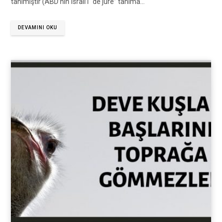
tanımıştır (ABD’nin İsrail’i “de jure” tanıma…
DEVAMINI OKU