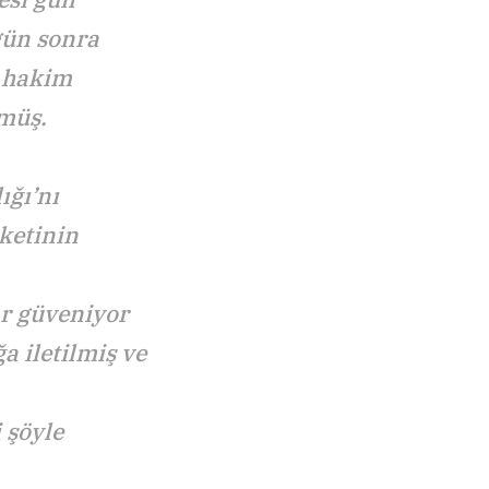
gün sonra
n hakim
nmüş.
ığı’nı
ketinin
r güveniyor
 iletilmiş ve
 şöyle