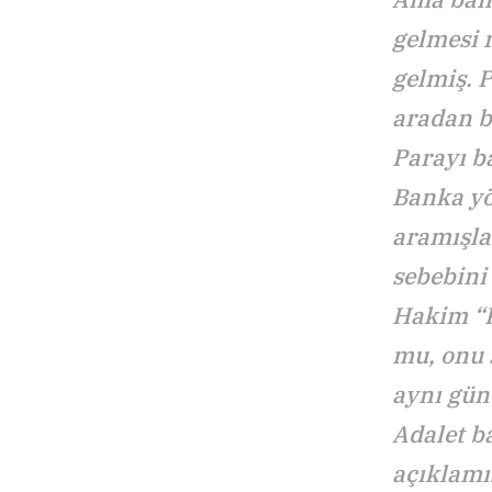
gelmesi 
gelmiş. 
aradan b
Parayı b
Banka yö
aramışla
sebebini
Hakim “K
mu, onu 
aynı gün
Adalet b
açıklamı