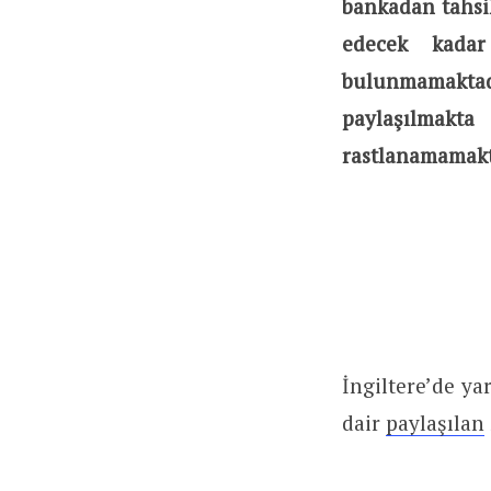
bankadan tahsi
edecek kadar
bulunmamaktad
paylaşılmakta
rastlanamamakt
İngiltere’de ya
dair
paylaşılan