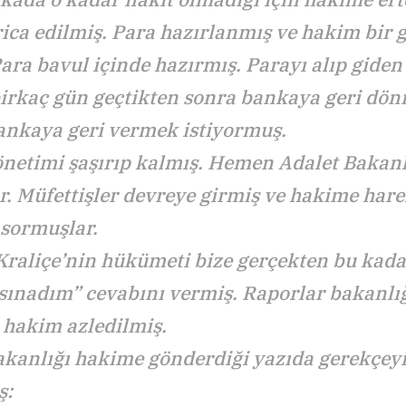
rica edilmiş. Para hazırlanmış ve hakim bir 
Para bavul içinde hazırmış. Parayı alıp gide
irkaç gün geçtikten sonra bankaya geri dö
ankaya geri vermek istiyormuş.
netimi şaşırıp kalmış. Hemen Adalet Bakanl
r. Müfettişler devreye girmiş ve hakime hare
 sormuşlar.
raliçe’nin hükümeti bize gerçekten bu kada
sınadım” cevabını vermiş. Raporlar bakanlığa
 hakim azledilmiş.
akanlığı hakime gönderdiği yazıda gerekçeyi
ş: