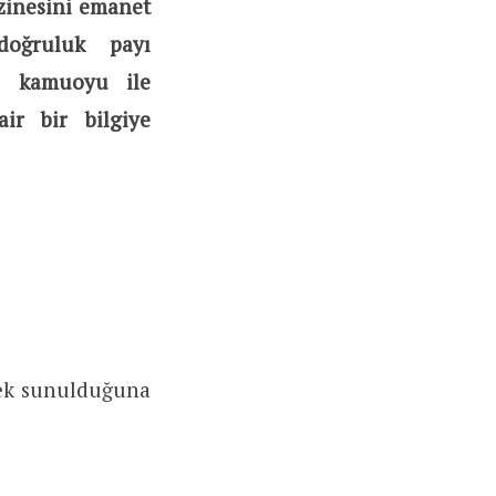
zinesini emanet
doğruluk payı
rı kamuoyu ile
ir bir bilgiye
 çek sunulduğuna