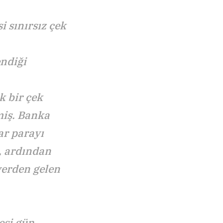
i sınırsız çek
endiği
k bir çek
miş. Banka
ar parayı
, ardından
yerden gelen
esi gün