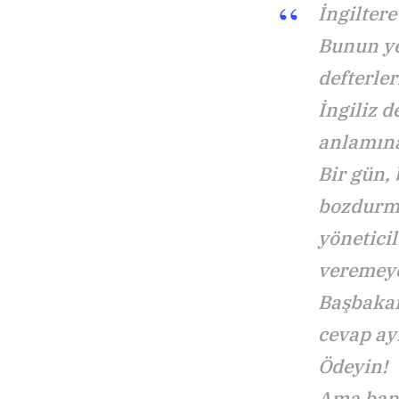
İngiltere
Bunun yer
defterler
İngiliz d
anlamına
Bir gün,
bozdurma
yönetici
veremeye
Başbakan
cevap ay
Ödeyin!
Ama bank