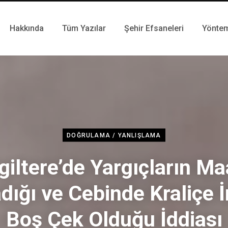
Hakkında
Tüm Yazılar
Şehir Efsaneleri
Yönte
DOĞRULAMA / YANLIŞLAMA
giltere’de Yargıçların M
dığı ve Cebinde Kraliçe İ
Boş Çek Olduğu İddiası