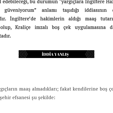
l edebileceği, bu durumun “yargıçlara İngiltere Ha
 güveniyorum” anlamı taşıdığı iddiasının 
ır. İngiltere’de hakimlerin aldığı maaş tuta
 olup, Kraliçe imzalı boş çek uygulamasına da
adır.
rgıçların maaş almadıkları; fakat kendilerine boş
şehir efsanesi şu şekilde: