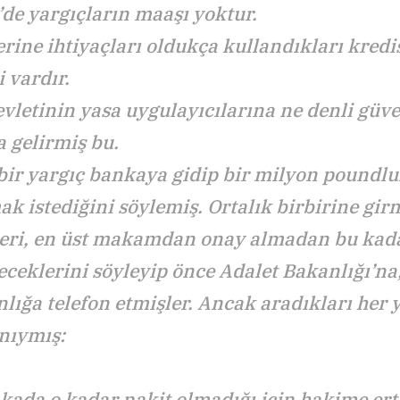
’de yargıçların maaşı yoktur.
ine ihtiyaçları oldukça kullandıkları kredis
i vardır.
evletinin yasa uygulayıcılarına ne denli güv
 gelirmiş bu.
 bir yargıç bankaya gidip bir milyon poundlu
k istediğini söylemiş. Ortalık birbirine gir
leri, en üst makamdan onay almadan bu kad
ceklerini söyleyip önce Adalet Bakanlığı’na
lığa telefon etmişler. Ancak aradıkları her 
nıymış:
ada o kadar nakit olmadığı için hakime ert