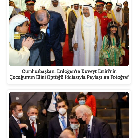
Cumhurbaşkanı Erdoğan'ın Kuveyt Emiri'nin
Çocuğunun Elini Öptüğü İddiasıyla Paylaşılan Fotoğraf