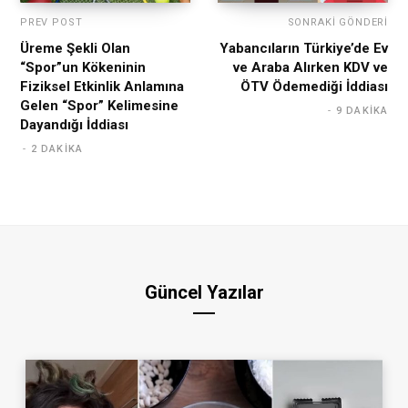
PREV POST
SONRAKI GÖNDERI
Üreme Şekli Olan
Yabancıların Türkiye’de Ev
“Spor”un Kökeninin
ve Araba Alırken KDV ve
Fiziksel Etkinlik Anlamına
ÖTV Ödemediği İddiası
Gelen “Spor” Kelimesine
9 DAKIKA
Dayandığı İddiası
2 DAKIKA
Güncel Yazılar