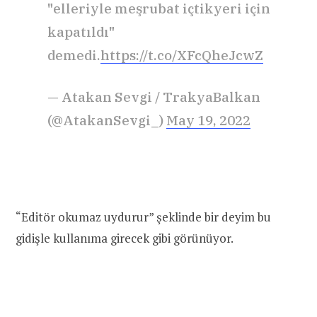
"elleriyle meşrubat içtikyeri için
kapatıldı"
demedi.
https://t.co/XFcQheJcwZ
— Atakan Sevgi / TrakyaBalkan
(@AtakanSevgi_)
May 19, 2022
“Editör okumaz uydurur” şeklinde bir deyim bu
gidişle kullanıma girecek gibi görünüyor.