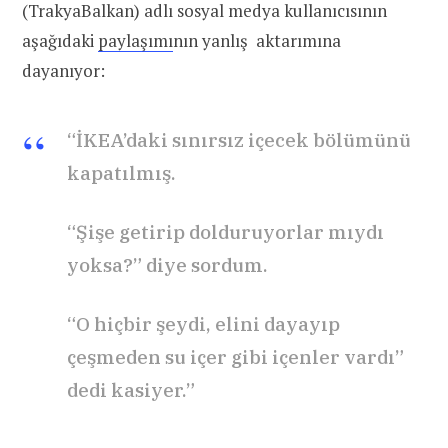
(TrakyaBalkan) adlı sosyal medya kullanıcısının
aşağıdaki
paylaşımı
nın yanlış aktarımına
dayanıyor:
“İKEA’daki sınırsız içecek bölümünü
kapatılmış.
“Şişe getirip dolduruyorlar mıydı
yoksa?” diye sordum.
“O hiçbir şeydi, elini dayayıp
çeşmeden su içer gibi içenler vardı”
dedi kasiyer.”