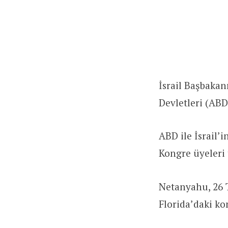
İsrail Başbaka
Devletleri (AB
ABD ile İsrail’
Kongre üyeleri 
Netanyahu, 26 
Florida’daki ko