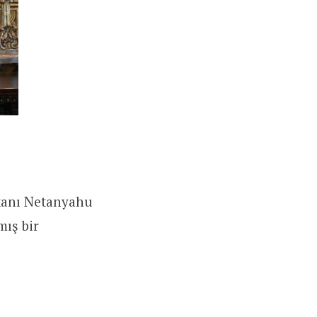
akanı Netanyahu
mış bir