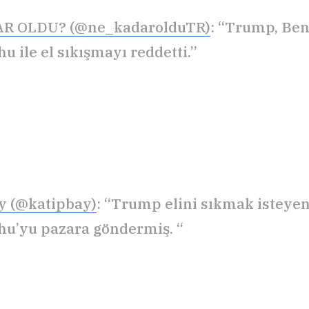
R OLDU? (@ne_kadarolduTR)
: “Trump, Be
u ile el sıkışmayı reddetti.”
y (@katipbay)
: “Trump elini sıkmak isteye
u’yu pazara göndermiş. “