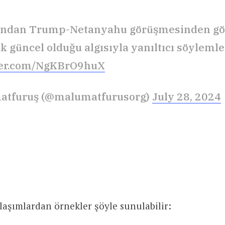
lından Trump-Netanyahu görüşmesinden gö
k güncel olduğu algısıyla yanıltıcı söylemle
tter.com/NgKBrO9huX
atfuruş (@malumatfurusorg)
July 28, 2024
aşımlardan örnekler şöyle sunulabilir: