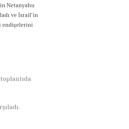
in Netanyahu
dı ve İsrail’in
i endişelerini
 toplantıda
şıladı.