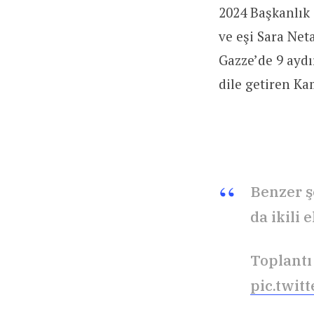
2024 Başkanlık
ve eşi Sara Net
Gazze’de 9 aydı
dile getiren Kam
Benzer ş
da ikili 
Toplantı
pic.twi