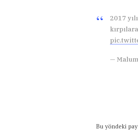
2017 yı
kırpılara
pic.twi
— Malum
Bu yöndeki payl