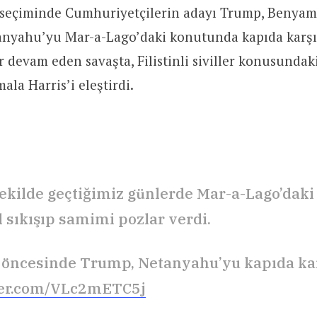
 seçiminde
Cumhuriyetçilerin adayı
Trump, Benyam
anyahu’yu Mar-a-Lago’daki konutunda kapıda karşıla
r devam eden savaşta, Filistinli siviller konusundak
ala Harris’i eleştirdi.
ekilde geçtiğimiz günlerde Mar-a-Lago’daki
el sıkışıp samimi pozlar verdi.
 öncesinde Trump, Netanyahu’yu kapıda kar
tter.com/VLc2mETC5j