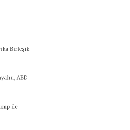
ka Birleşik
anyahu, ABD
ump ile