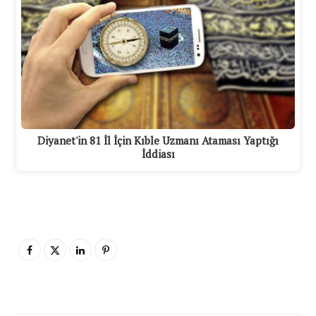
Diyanet'in 81 İl İçin Kıble Uzmanı Ataması Yaptığı
İddiası