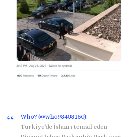
Who? (@who98408150)
:
Türkiye’de İslam’ı temsil eden
Diyanet İşleri Başkanlığı Park yeri…