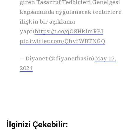
giren Tasarruf Tedbirleri Genelgesi
kapsamında uygulanacak tedbirlere
ilişkin bir açıklama
yaptı
https://t.co/qOSHklmRPJ
pic.twitter.com/QhyfWBTNGQ
— Diyanet (@diyanetbasin)
May 17,
2024
İlginizi Çekebilir: