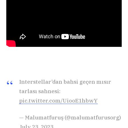
Interstellar’dan bahsi geçen mısır
tarlası sahnesi:
pic.twitter.com/UiooE1hbwY
— Malumatfuruş (@malumatfurusorg)
July 23, 2023