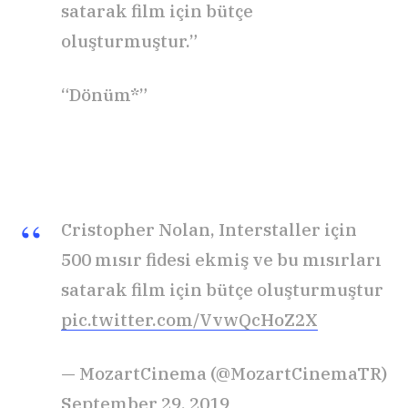
satarak film için bütçe
oluşturmuştur.”
“Dönüm*”
Cristopher Nolan, Interstaller için
500 mısır fidesi ekmiş ve bu mısırları
satarak film için bütçe oluşturmuştur
pic.twitter.com/VvwQcHoZ2X
— MozartCinema (@MozartCinemaTR)
September 29, 2019