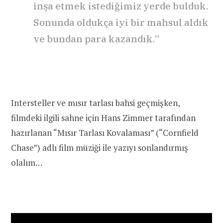
inşa etmek istediğimiz yerde bulduk.
Sonunda oldukça iyi bir mahsul aldık
ve bundan para kazandık.”
Intersteller ve mısır tarlası bahsi geçmişken,
filmdeki ilgili sahne için Hans Zimmer tarafından
hazırlanan “Mısır Tarlası Kovalaması” (“Cornfield
Chase”) adlı film müziği ile yazıyı sonlandırmış
olalım…