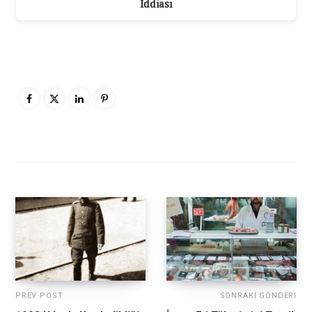
İddiası
PREV POST
SONRAKI GÖNDERI