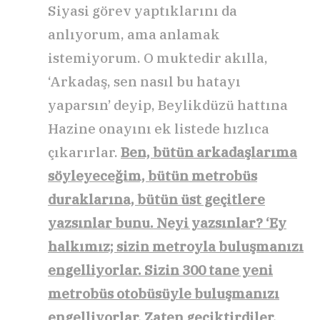
Siyasi görev yaptıklarını da
anlıyorum, ama anlamak
istemiyorum. O muktedir akılla,
‘Arkadaş, sen nasıl bu hatayı
yaparsın’ deyip, Beylikdüzü hattına
Hazine onayını ek listede hızlıca
çıkarırlar.
Ben, bütün arkadaşlarıma
söyleyeceğim, bütün metrobüs
duraklarına, bütün üst geçitlere
yazsınlar bunu. Neyi yazsınlar? ‘Ey
halkımız; sizin metroyla buluşmanızı
engelliyorlar. Sizin 300 tane yeni
metrobüs otobüsüyle buluşmanızı
engelliyorlar. Zaten geciktirdiler.