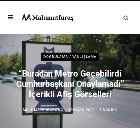
DOĞRULAMA / YANLIŞLAMA
“Buradan Metro Geçebilirdi
Cumhurbaşkanı Onaylamadı”
İçerikli Afiş Görselleri
MALUMATFURUSORG
19 OCAK 2022
5 DAKIKA