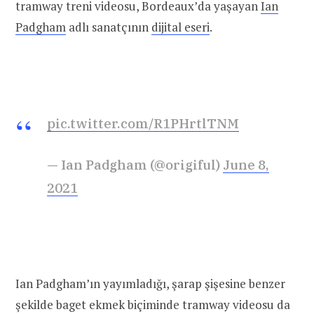
tramway treni videosu, Bordeaux’da yaşayan
Ian
Padgham
adlı sanatçının
dijital eseri
.
pic.twitter.com/R1PHrtlTNM
— Ian Padgham (@origiful)
June 8,
2021
Ian Padgham’ın yayımladığı, şarap şişesine benzer
şekilde baget ekmek biçiminde tramway videosu da