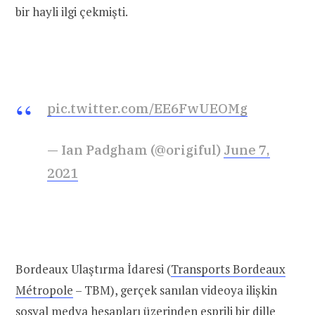
bir hayli ilgi çekmişti.
pic.twitter.com/EE6FwUEOMg
— Ian Padgham (@origiful)
June 7,
2021
Bordeaux Ulaştırma İdaresi (
Transports Bordeaux
Métropole
– TBM), gerçek sanılan videoya ilişkin
sosyal medya hesapları üzerinden esprili bir dille