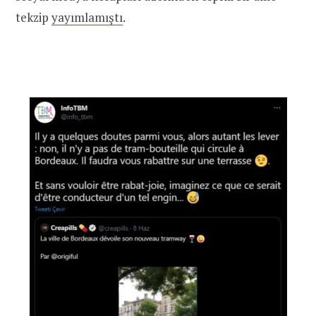
tekzip
yayımlamıştı
.