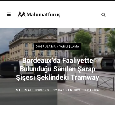
DOĞRULAMA / YANLIŞLAMA
Bordeaux’da Faaliyette
Bulunduğu Sanılan Şarap
Şişesi Şeklindeki Tramway
MALUMATFURUSORG
12 HAZIRAN 2021
1 DAKIKA