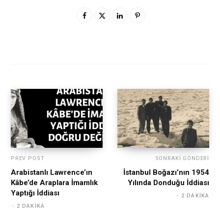
PREV POST
SONRAKI GÖNDERI
Arabistanlı Lawrence’ın
İstanbul Boğazı’nın 1954
Kâbe’de Araplara İmamlık
Yılında Donduğu İddiası
Yaptığı İddiası
2 DAKIKA
2 DAKIKA