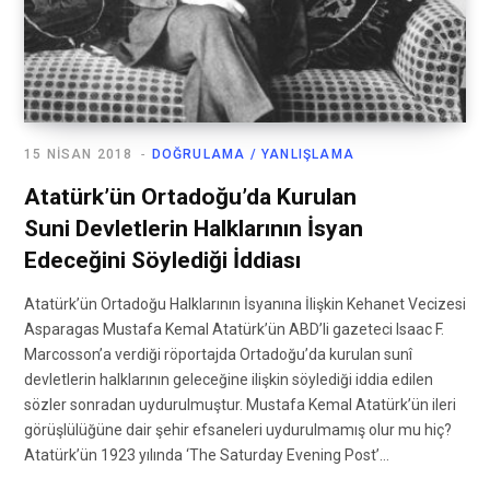
15 NISAN 2018
DOĞRULAMA / YANLIŞLAMA
Atatürk’ün Ortadoğu’da Kurulan
Suni Devletlerin Halklarının İsyan
Edeceğini Söylediği İddiası
Atatürk’ün Ortadoğu Halklarının İsyanına İlişkin Kehanet Vecizesi
Asparagas Mustafa Kemal Atatürk’ün ABD’li gazeteci Isaac F.
Marcosson’a verdiği röportajda Ortadoğu’da kurulan sunî
devletlerin halklarının geleceğine ilişkin söylediği iddia edilen
sözler sonradan uydurulmuştur. Mustafa Kemal Atatürk’ün ileri
görüşlülüğüne dair şehir efsaneleri uydurulmamış olur mu hiç?
Atatürk’ün 1923 yılında ‘The Saturday Evening Post’…