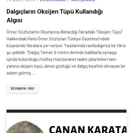
10 MART 2018
DOĞRULAMA / YANLIŞLAMA
Dalgıçların Oksijen Tüpü Kullandığı
Algısı
Ömer Söztutan’ın Okurlarına Aktardığı Fıkradaki “Oksijen Tüpü”
Hakkındaki Hata Ömer Söztutan Türkiye Gazetesi’ndeki
köşesinde fıkralara yer veriyor. Yazılarında rastladığımız bir fıkra
şu şekilde: “Dalgıç Temel, 6 metre derinde balıklarla oynaşıp
içinde bulunduğu müthiş manzaranın tadını çıkartırken tam
yanına oksijen tüpü, deniz gözlüğü ve dalgıç kıyafeti olmayan bir
adam gelmiş……
DEVAMINI OKU