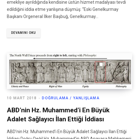
emekliye ayrıldığında kendisine üstün hizmet madalyası tevdi
edildiğini iddia etme yanlışına düşmüş: “Eski Genelkurmay
Başkanı Orgeneral İlker Başbuğ, Genelkurmay…
DEVAMINI OKU
10 MART 2018
DOĞRULAMA / YANLIŞLAMA
ABD’nin Hz. Muhammed’i En Büyük
Adalet Sağlayıcı İlan Ettiği İddiası
ABD’nin Hz. Muhammed’i En Büyük Adalet Sağlayıcı İlan Ettiği
İddiası Doğru Değil Hz. Muhammed’in ABD Anayasa Mahkemesi