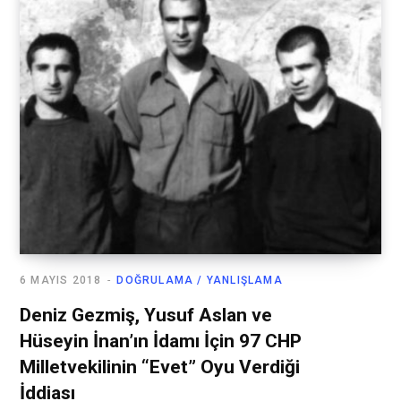
6 MAYIS 2018
DOĞRULAMA / YANLIŞLAMA
Deniz Gezmiş, Yusuf Aslan ve
Hüseyin İnan’ın İdamı İçin 97 CHP
Milletvekilinin “Evet” Oyu Verdiği
İddiası