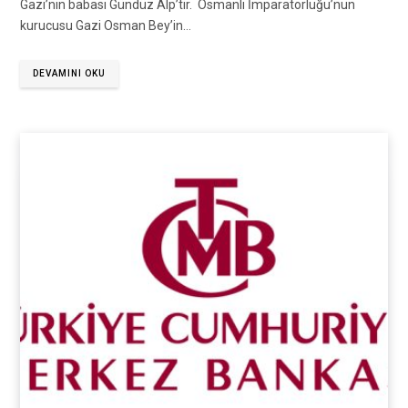
Gazi’nin babası Gündüz Alp’tir. Osmanlı İmparatorluğu’nun
kurucusu Gazi Osman Bey’in…
DEVAMINI OKU