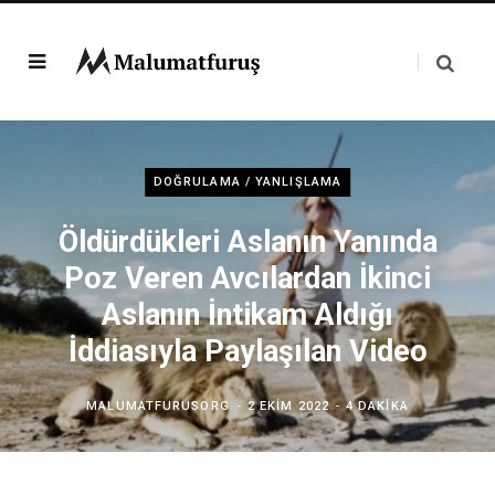
DOĞRULAMA / YANLIŞLAMA
Öldürdükleri Aslanın Yanında
Poz Veren Avcılardan İkinci
Aslanın İntikam Aldığı
İddiasıyla Paylaşılan Video
MALUMATFURUSORG
2 EKIM 2022
4 DAKIKA