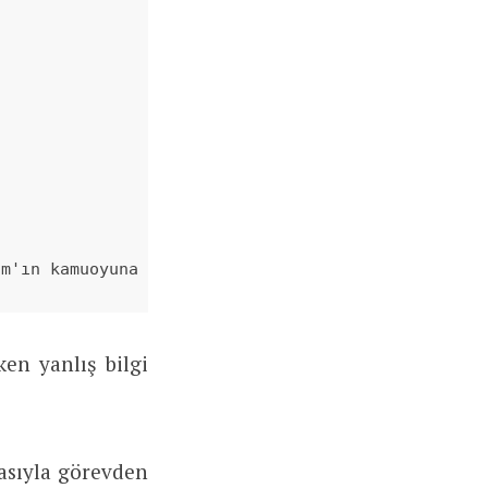
 

ım'ın kamuoyuna yaptığı açıklamadan öğrendi."
en yanlış bilgi
masıyla görevden