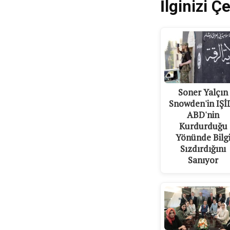
İlginizi Çe
Soner Yalçın
Snowden'in IŞİD
ABD'nin
Kurdurduğu
Yönünde Bilg
Sızdırdığını
Sanıyor