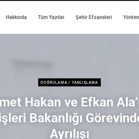
Hakkında
Tüm Yazılar
Şehir Efsaneleri
Yönte
DOĞRULAMA / YANLIŞLAMA
met Hakan ve Efkan Ala’
işleri Bakanlığı Görevin
Ayrılışı