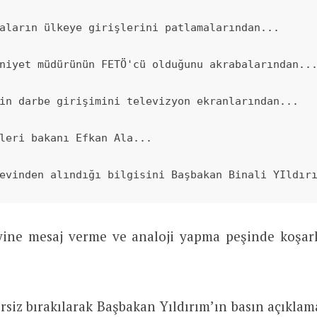
aların ülkeye girişlerini patlamalarından... 

niyet müdürünün FETÖ'cü olduğunu akrabalarından...
in darbe girişimini televizyon ekranlarından... 

leri bakanı Efkan Ala... 

evinden alındığı bilgisini Başbakan Binali YIldır
ne mesaj verme ve analoji yapma peşinde koşark
rsiz bırakılarak Başbakan Yıldırım’ın basın açıkla