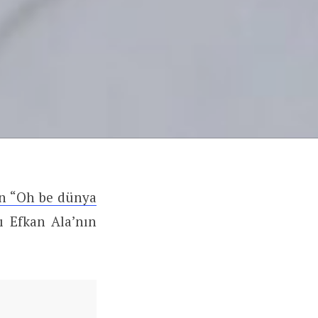
an “Oh be dünya
nı Efkan Ala’nın