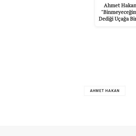
Ahmet Haka
"Binmeyeceği
Dediği Uçağa Bi
AHMET HAKAN