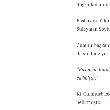
doğrudan alınm
Başbakan Yıldı
Süleyman Soylu
Cumhurbaşkanı
da şu ifade yer
“Bakanlar Kurulu
edilmiştir.”
Ki Cumhurbaşka
belirtmişti: