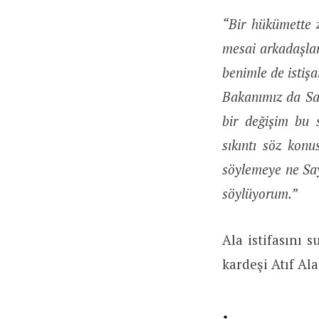
“Bir hükümette 
mesai arkadaşlar
benimle de istişa
Bakanımız da Sayı
bir değişim bu 
sıkıntı söz kon
söylemeye ne Say
söylüyorum.”
Ala istifasını
kardeşi Atıf Ala