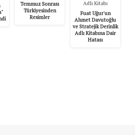
Temmuz Sonrası
n
Türkiyesinden
m"
Fuat Uğur'un
Resimler
ndi
Ahmet Davutoğlu
ve Stratejik Derinlik
Adlı Kitabına Dair
Hatası