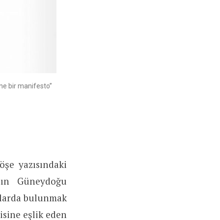
ne bir manifesto”
öşe yazısındaki
’ın Güneydoğu
aslarda bulunmak
isine eşlik eden