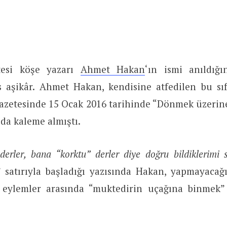
tesi köşe yazarı
Ahmet Hakan
‘ın ismi anıldığ
es aşikâr. Ahmet Hakan, kendisine atfedilen bu sıf
Gazetesinde 15 Ocak 2016 tarihinde “Dönmek üzerine
ı da kaleme almıştı.
erler, bana “korktu” derler diye doğru bildiklerimi 
” satırıyla başladığı yazısında Hakan, yapmayacağı
u eylemler arasında “muktedirin uçağına binmek”