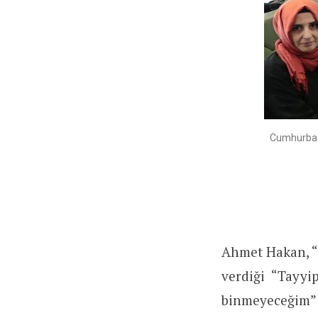
Cumhurbaşk
Ahmet Hakan, “D
verdiği “Tayy
binmeyeceğim” 