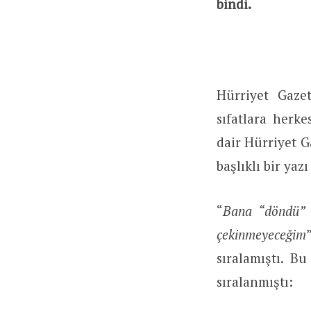
bindi.
Hürriyet Gaze
sıfatlara herk
dair Hürriyet 
başlıklı bir yaz
“
Bana “döndü” d
çekinmeyeceğim
sıralamıştı. B
sıralanmıştı: