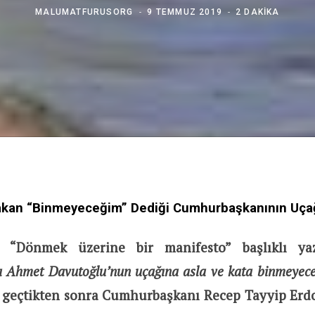
MALUMATFURUSORG
9 TEMMUZ 2019
2 DAKIKA
kan “Binmeyeceğim” Dediği Cumhurbaşkanının Uçağ
“Dönmek üzerine bir manifesto” başlıklı yaz
a Ahmet Davutoğlu’nun uçağına asla ve kata binmeyec
l geçtikten sonra Cumhurbaşkanı Recep Tayyip Erd