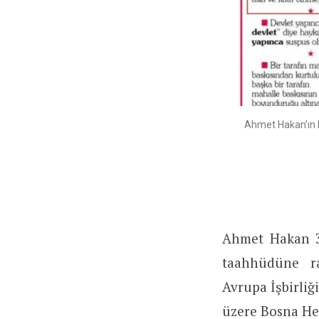
Ahmet Hakan’ın H
Ahmet Hakan 3 
taahhüdüne r
Avrupa İşbirliğ
üzere Bosna Her