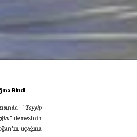
ına Bindi
ısında “
Tayyip
eğim
” demesinin
oğan’ın uçağına