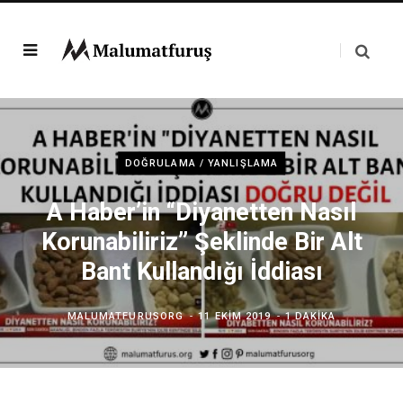
DOĞRULAMA / YANLIŞLAMA
A Haber’in “Diyanetten Nasıl
Korunabiliriz” Şeklinde Bir Alt
Bant Kullandığı İddiası
MALUMATFURUSORG
11 EKIM 2019
1 DAKIKA