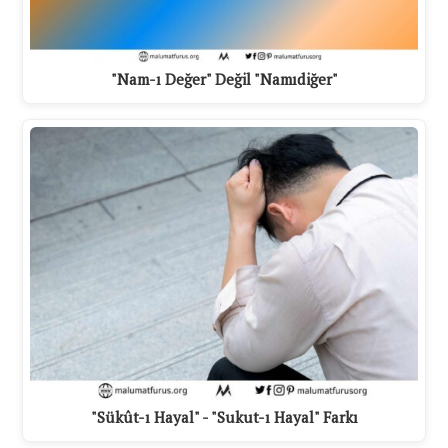
"Nam-ı Değer" Değil "Namıdiğer"
"Sükût-ı Hayal" - "Sukut-ı Hayal" Farkı