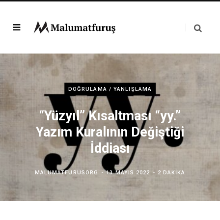
DOĞRULAMA / YANLIŞLAMA
“Yüzyıl” Kısaltması “yy.”
Yazım Kuralının Değiştiği
İddiası
MALUMATFURUSORG
13 MAYIS 2022
2 DAKIKA