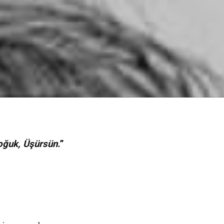
oğuk, Üşürsün.
”