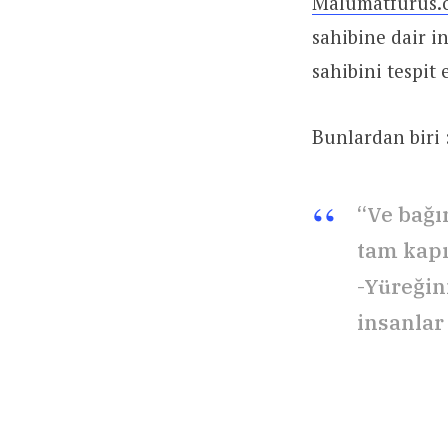
Malumatfurus.
sahibine dair i
sahibini tespi
Bunlardan biri 
“Ve bağı
tam kapı
-Yüreğini
insanlar