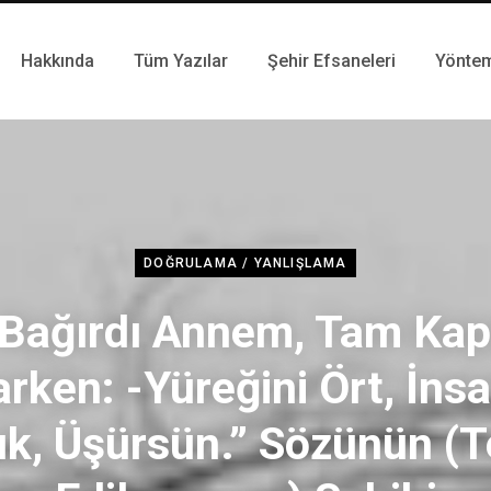
Hakkında
Tüm Yazılar
Şehir Efsaneleri
Yönte
DOĞRULAMA / YANLIŞLAMA
 Bağırdı Annem, Tam Kap
arken: -Yüreğini Ört, İnsa
k, Üşürsün.” Sözünün (T