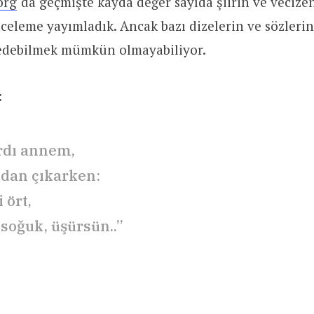
org
‘da geçmişte kayda değer sayıda şiirin ve vecize
nceleme yayımladık. Ancak bazı dizelerin ve sözleri
t edebilmek mümkün olmayabiliyor.
:
rdı annem,
dan çıkarken:
 ört,
 soğuk, üşürsün..”