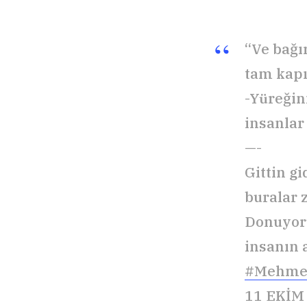
“Ve bağı
tam kapı
-Yüreğini
insanlar
—-
Gittin gi
buralar
Donuyor
insanın
#Mehme
11 EKİM