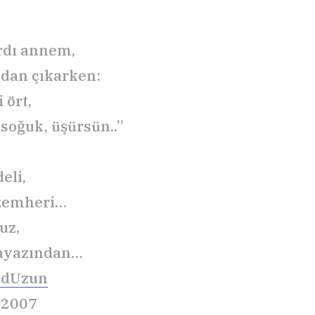
rdı annem,
dan çıkarken:
 ört,
 soğuk, üşürsün..”
deli,
 zemheri…
uz,
 ayazından…
dUzun
 2007