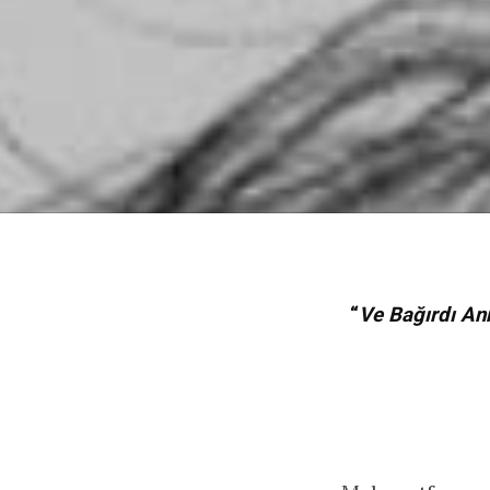
“
Ve Bağırdı An