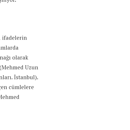
 ifadelerin
şımlarda
nağı olarak
or (Mehmed Uzun
ları. İstanbul).
çen cümlelere
n Mehmed