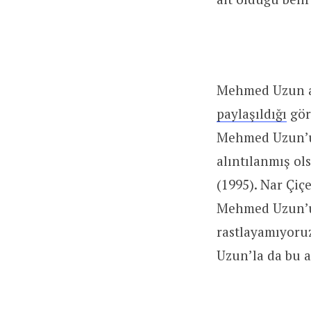
Mehmed Uzun ad
paylaşıldığı
gör
Mehmed Uzun’un
alıntılanmış ol
(1995). Nar Çiç
Mehmed Uzun’un
rastlayamıyoru
Uzun’la da bu a