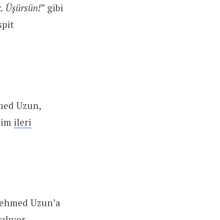
k. Üşürsün!
” gibi
spit
med Uzun,
isim
ileri
Mehmed Uzun’a
ılıyor.