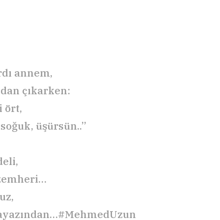
rdı annem,
dan çıkarken:
 ört,
 soğuk, üşürsün..”
deli,
 zemheri…
uz,
 ayazından…
#MehmedUzun