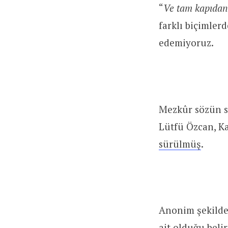
“
Ve tam kapıdan 
farklı biçimlerd
edemiyoruz.
Mezkûr sözün s
Lütfü Özcan, Ka
sürülmüş
.
Anonim şekilde
ait olduğu beli