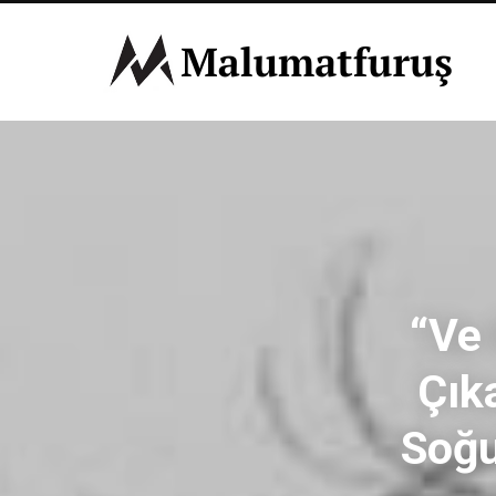
“Ve
Çık
Soğu