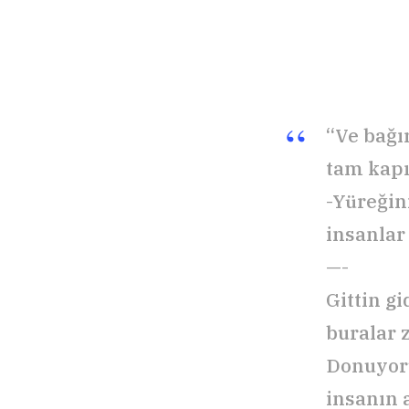
“Ve bağı
tam kapı
-Yüreğini
insanlar
—-
Gittin gi
buralar
Donuyor
insanın