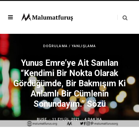
DOĞRULAMA / YANLIŞLAMA
Yunus Emre’ye Ait Sanılan
“Kendimi Bir Nokta Olarak
Gördüğümde, Bir Bakmışım Ki
Anlamlı Bir Cümlenin
Sonundayım.” Sözü
BUSE
11 EYLÜL 2021
4 DAKIKA