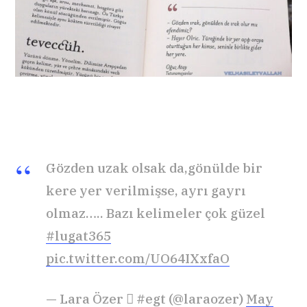
Gözden uzak olsak da,gönülde bir
kere yer verilmişse, ayrı gayrı
olmaz….. Bazı kelimeler çok güzel
#lugat365
pic.twitter.com/UO64IXxfaO
— Lara Özer  #egt (@laraozer)
May