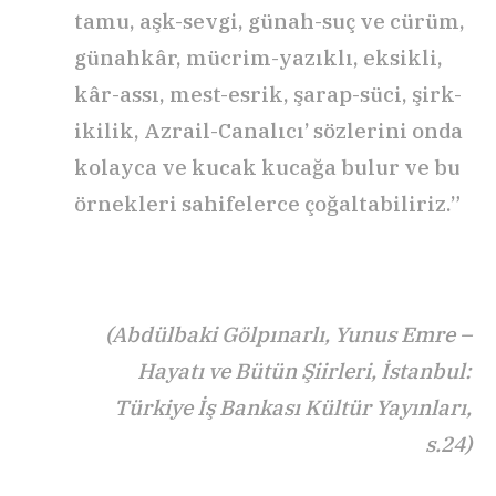
tamu, aşk-sevgi, günah-suç ve cürüm,
günahkâr, mücrim-yazıklı, eksikli,
kâr-assı, mest-esrik, şarap-süci, şirk-
ikilik, Azrail-Canalıcı’ sözlerini onda
kolayca ve kucak kucağa bulur ve bu
örnekleri sahifelerce çoğaltabiliriz.”
(Abd
ülbaki G
ö
lpınarlı, Yunus Emre –
Hayatı ve Bütün Şiirleri, İstanbul:
Türkiye İş Bankası Kültür Yayınları,
s.24)