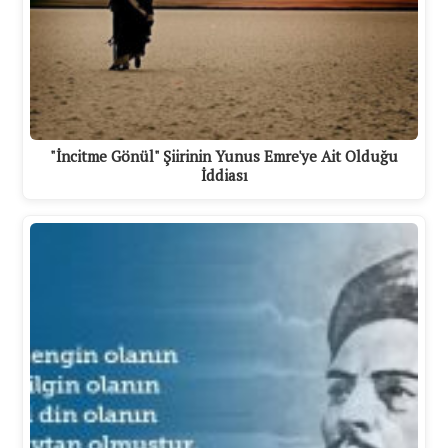
"İncitme Gönül" Şiirinin Yunus Emre'ye Ait Olduğu
İddiası