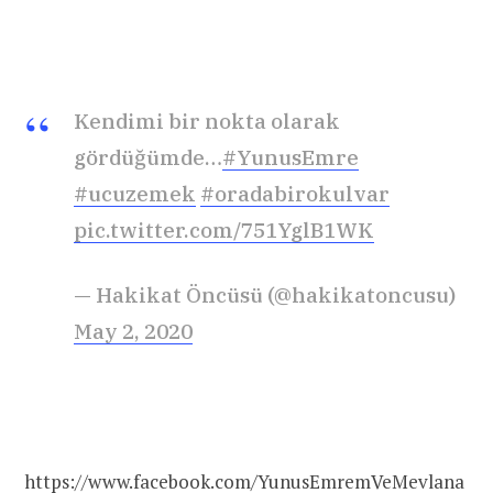
Kendimi bir nokta olarak
gördüğümde…
#YunusEmre
#ucuzemek
#oradabirokulvar
pic.twitter.com/751YglB1WK
— Hakikat Öncüsü (@hakikatoncusu)
May 2, 2020
https://www.facebook.com/YunusEmremVeMevlana