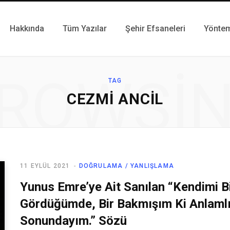
Hakkında
Tüm Yazılar
Şehir Efsaneleri
Yönte
ROWSI
TAG
CEZMI ANCIL
11 EYLÜL 2021
DOĞRULAMA / YANLIŞLAMA
Yunus Emre’ye Ait Sanılan “Kendimi B
Gördüğümde, Bir Bakmışım Ki Anlamlı
Sonundayım.” Sözü