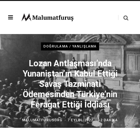
DOĞRULAMA / YANLIŞLAMA
Lozan Antlaşması’nda
Yunanistan’ın Kabul Ettiği
Savaş Tazminatı
Ödemesinden Türkiye’nin
Feragat Ettiği İddiası
MALUMATFURUSORG
7 EYLÜL 2022
32 DAKIKA