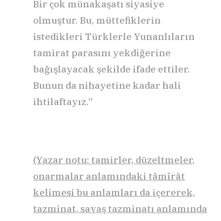
Bir çok münakaşatı siyasiye
olmuştur. Bu, müttefiklerin
istedikleri Türklerle Yunanlıların
tamirat parasını yekdiğerine
bağışlayacak şekilde ifade ettiler.
Bunun da nihayetine kadar hali
ihtilaftayız.”
(Yazar notu: tamirler, düzeltmeler,
onarmalar anlamındaki tâmîrât
kelimesi bu anlamları da içererek,
tazminat, savaş tazminatı anlamında