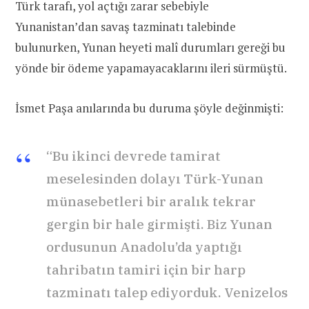
Türk tarafı, yol açtığı zarar sebebiyle
Yunanistan’dan savaş tazminatı talebinde
bulunurken, Yunan heyeti malî durumları gereği bu
yönde bir ödeme yapamayacaklarını ileri sürmüştü.
İsmet Paşa anılarında bu duruma şöyle değinmişti:
“Bu ikinci devrede tamirat
meselesinden dolayı Türk-Yu­nan
münasebetleri bir aralık tekrar
gergin bir hale girmişti. Biz Yunan
or­dusunun Anadolu’da yaptığı
tahribatın tamiri için bir harp
tazminatı talep ediyorduk. Venizelos