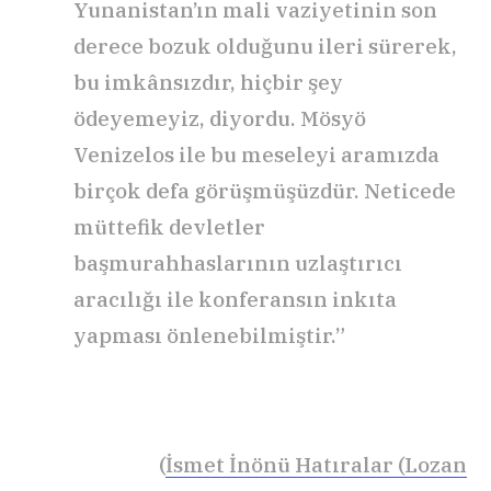
Yunanistan’ın mali vaziyetinin son
derece bozuk ol­duğunu ileri sürerek,
bu imkânsızdır, hiçbir şey
ödeyemeyiz, diyordu. Mösyö
Venizelos ile bu meseleyi aramızda
birçok defa görüşmüşüzdür. Neticede
müttefik devletler
başmurahhaslarının uzlaştırıcı
aracılığı ile konferansın inkıta
yapması önlenebilmiştir.”
(
İsmet İnönü Hatıralar (Lozan