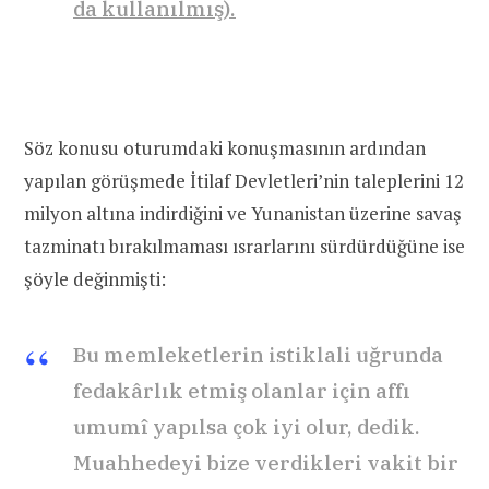
da kullanılmış).
Söz konusu oturumdaki konuşmasının ardından
yapılan görüşmede İtilaf Devletleri’nin taleplerini 12
milyon altına indirdiğini ve Yunanistan üzerine savaş
tazminatı bırakılmaması ısrarlarını sürdürdüğüne ise
şöyle değinmişti:
Bu memleketlerin istiklali uğrunda
fedakârlık etmiş olanlar için affı
umumî yapılsa çok iyi olur, dedik.
Muahhedeyi bize verdikleri vakit bir