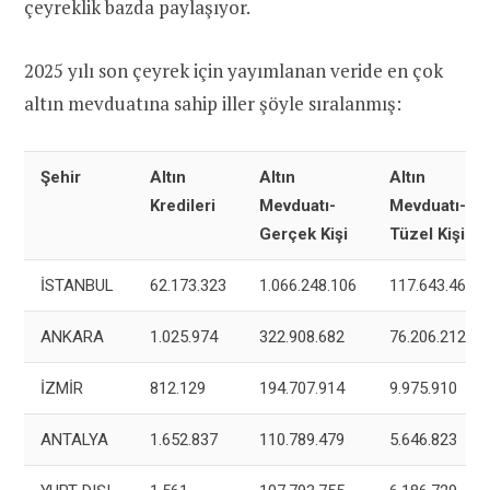
çeyreklik bazda paylaşıyor.
2025 yılı son çeyrek için yayımlanan veride en çok
altın mevduatına sahip iller şöyle sıralanmış:
Şehir
Altın
Altın
Altın
Kredileri
Mevduatı-
Mevduatı-
Gerçek Kişi
Tüzel Kişi
İSTANBUL
62.173.323
1.066.248.106
117.643.461
ANKARA
1.025.974
322.908.682
76.206.212
İZMİR
812.129
194.707.914
9.975.910
ANTALYA
1.652.837
110.789.479
5.646.823