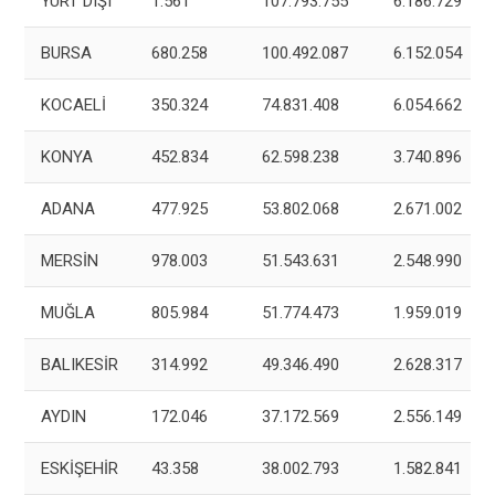
YURT DIŞI
1.561
107.793.755
6.186.729
BURSA
680.258
100.492.087
6.152.054
KOCAELİ
350.324
74.831.408
6.054.662
KONYA
452.834
62.598.238
3.740.896
ADANA
477.925
53.802.068
2.671.002
MERSİN
978.003
51.543.631
2.548.990
MUĞLA
805.984
51.774.473
1.959.019
BALIKESİR
314.992
49.346.490
2.628.317
AYDIN
172.046
37.172.569
2.556.149
ESKİŞEHİR
43.358
38.002.793
1.582.841