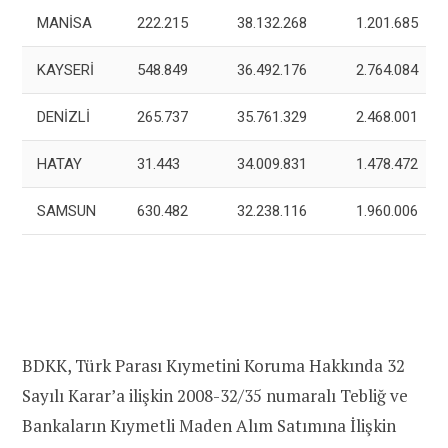
MANİSA
222.215
38.132.268
1.201.685
KAYSERİ
548.849
36.492.176
2.764.084
DENİZLİ
265.737
35.761.329
2.468.001
HATAY
31.443
34.009.831
1.478.472
SAMSUN
630.482
32.238.116
1.960.006
BDKK, Türk Parası Kıymetini Koruma Hakkında 32
Sayılı Karar’a ilişkin 2008-32/35 numaralı Tebliğ ve
Bankaların Kıymetli Maden Alım Satımına İlişkin