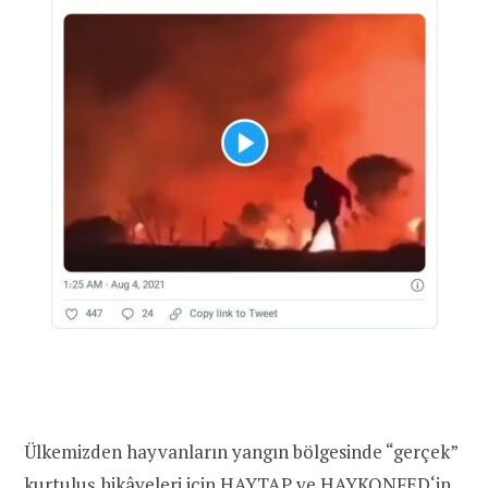
Ülkemizden hayvanların yangın bölgesinde “gerçek”
kurtuluş hikâyeleri için
HAYTAP
ve
HAYKONFED
‘in