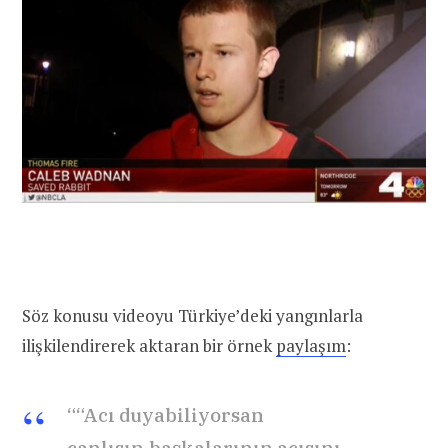
Söz konusu videoyu Türkiye’deki yangınlarla
ilişkilendirerek aktaran bir örnek
paylaşım
:
““Acı duyabiliyorsan
canlısın,başkalarının acısını