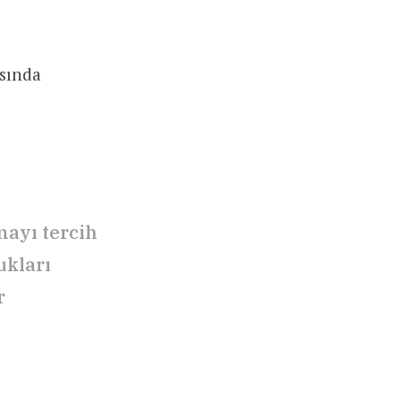
sında
mayı tercih
ukları
r