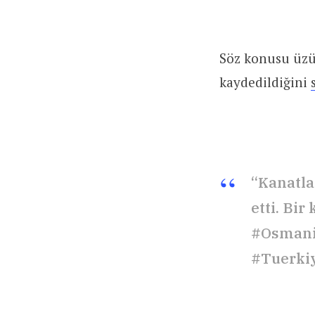
Söz konusu üzü
kaydedildiğini
“Kanatla
etti. Bi
#Osmani
#Tuerki