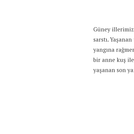
Güney illerimi
sarstı. Yaşanan
yangına rağmen
bir anne kuş il
yaşanan son yan