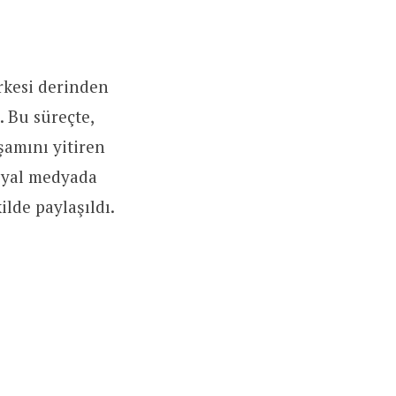
rkesi derinden
. Bu süreçte,
şamını yitiren
osyal medyada
lde paylaşıldı.