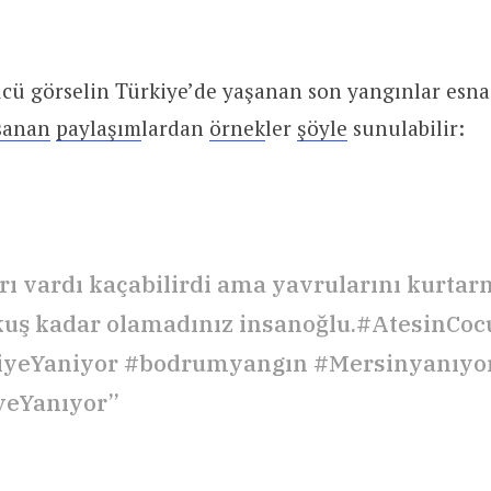
cü görselin Türkiye’de yaşanan son yangınlar esna
sanan
paylaşım
lardan
örnek
ler
şöyle
sunulabilir:
rı vardı kaçabilirdi ama yavrularını kurtar
r kuş kadar olamadınız insanoğlu.#AtesinCoc
yeYaniyor #bodrumyangın #Mersinyanıyo
yeYanıyor”