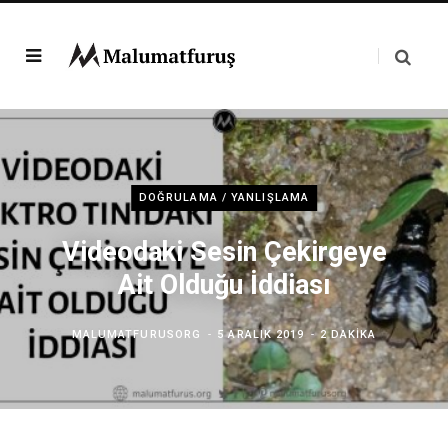
DOĞRULAMA / YANLIŞLAMA
Videodaki Sesin Çekirgeye
Ait Olduğu İddiası
MALUMATFURUSORG
5 ARALIK 2019
2 DAKIKA