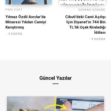
PREV POST
SONRAKI GÖNDERI
Yılmaz Özdil Avcılar’da
Cibuti’deki Cami Açılışı
Minaresi Yıkılan Camiyi
İçin Diyanet’in 744 Bin
Karıştırmış
TL’lik Uçak Kiraladığı
İddiası
4 DAKIKA
4 DAKIKA
Güncel Yazılar