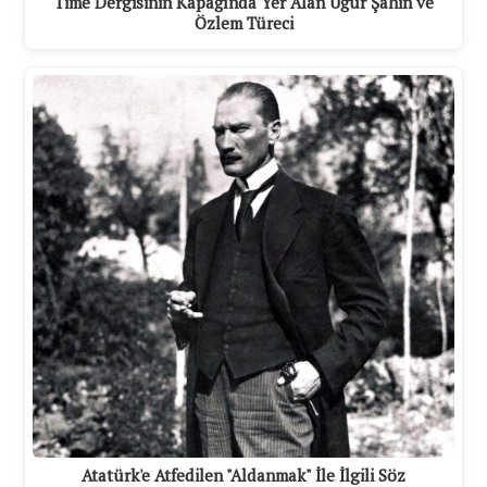
Time Dergisinin Kapağında Yer Alan Uğur Şahin ve
Özlem Türeci
Atatürk'e Atfedilen "Aldanmak" İle İlgili Söz