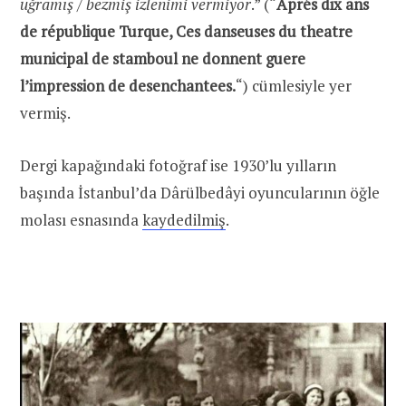
uğramış / bezmiş izlenimi vermiyor
.” (“
Aprés dix ans
de république Turque, Ces danseuses du theatre
municipal de stamboul ne donnent guere
l’impression de desenchantees.
“) cümlesiyle yer
vermiş.
Dergi kapağındaki fotoğraf ise 1930’lu yılların
başında İstanbul’da Dârülbedâyi oyuncularının öğle
molası esnasında
kaydedilmiş
.