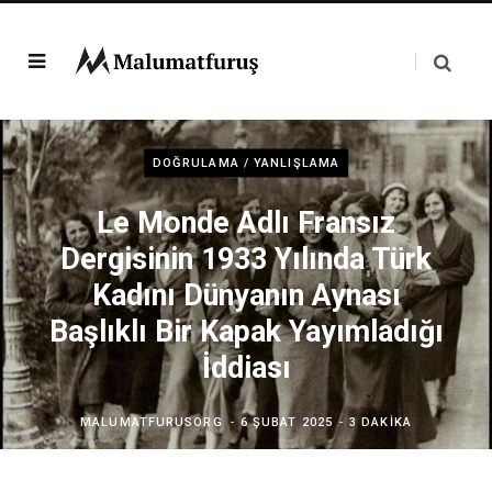
DOĞRULAMA / YANLIŞLAMA
Le Monde Adlı Fransız
Dergisinin 1933 Yılında Türk
Kadını Dünyanın Aynası
Başlıklı Bir Kapak Yayımladığı
İddiası
MALUMATFURUSORG
6 ŞUBAT 2025
3 DAKIKA