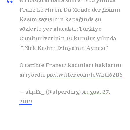
Bu fotoğraf daha sonra 1933 yılında
Franz Le Miroir Du Monde dergisinin
Kasım sayısının kapağında şu
sözlerle yer alacaktı :Türkiye
Cumhuriyetinin 10.kuruluş yılında
‘’Türk Kadını Dünya’nın Aynası’’
O tarihte Fransız kadınları haklarını
arıyordu.
pic.twitter.com/leWnti6ZB6
— aLpEr_ (@alperdmg)
August 27,
2019