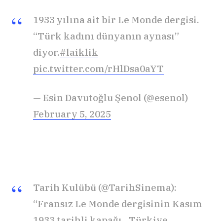
1933 yılına ait bir Le Monde dergisi.
“Türk kadını dünyanın aynası”
diyor.
#laiklik
pic.twitter.com/rHlDsa0aYT
— Esin Davutoğlu Şenol (@esenol)
February 5, 2025
Tarih Kulübü (@TarihSinema):
“Fransız Le Monde dergisinin Kasım
1933 tarihli kapağı.. Türkiye