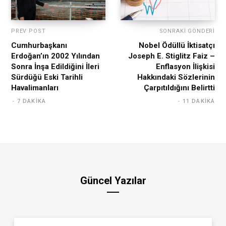
PREV POST
SONRAKI GÖNDERI
Cumhurbaşkanı
Nobel Ödüllü İktisatçı
Erdoğan’ın 2002 Yılından
Joseph E. Stiglitz Faiz –
Sonra İnşa Edildiğini İleri
Enflasyon İlişkisi
Sürdüğü Eski Tarihli
Hakkındaki Sözlerinin
Havalimanları
Çarpıtıldığını Belirtti
7 DAKIKA
11 DAKIKA
Güncel Yazılar