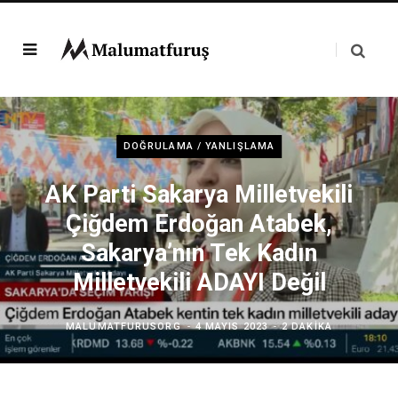
DOĞRULAMA / YANLIŞLAMA
AK Parti Sakarya Milletvekili
Çiğdem Erdoğan Atabek,
Sakarya’nın Tek Kadın
Milletvekili ADAYI Değil
MALUMATFURUSORG
4 MAYIS 2023
2 DAKIKA