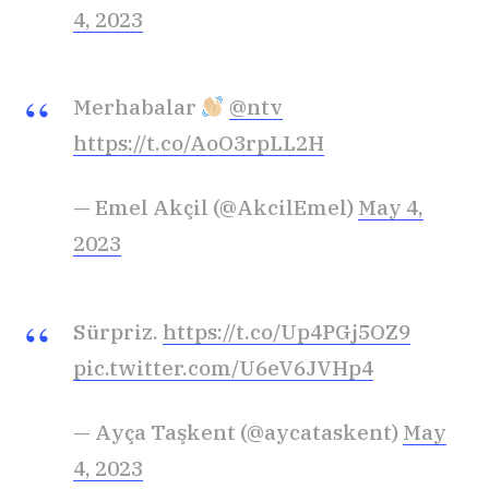
4, 2023
Merhabalar
@ntv
https://t.co/AoO3rpLL2H
— Emel Akçil (@AkcilEmel)
May 4,
2023
Sürpriz.
https://t.co/Up4PGj5OZ9
pic.twitter.com/U6eV6JVHp4
— Ayça Taşkent (@aycataskent)
May
4, 2023