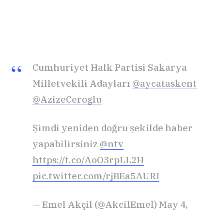
Cumhuriyet Halk Partisi Sakarya
Milletvekili Adayları
@aycataskent
@AzizeCeroglu
Şimdi yeniden doğru şekilde haber
yapabilirsiniz
@ntv
https://t.co/AoO3rpLL2H
pic.twitter.com/rjBEa5AURI
— Emel Akçil (@AkcilEmel)
May 4,