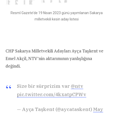
Resmî Gazete’de 19 Nisan 2023 günü yayımlanan Sakarya
milletvekili kesin aday listesi
CHP Sakarya Milletvekili Adayları Ayça Taşkent ve
Emel Akçil, NTV’nin aktarımının yanlışlığına
değindi.
Size bir sürprizim var
@ntv
pic.twitter.com/4kxatpCPWv
— Ayça Taşkent (@aycataskent)
May