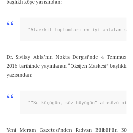
başlıklı köşe yazısı
ndan:
"Ataerkil toplumları en iyi anlatan söz
Dr. Sivilay Abla’nın
Nokta Dergisi’nde 4 Temmuz
2016 tarihinde yayınlanan “Oksijen Maskesi” başlıklı
yazısı
ndan:
"“Su küçüğün, söz büyüğün” atasözü bile
Yeni Meram Gazetesi’nden Rıdvan Bülbül’ün
30