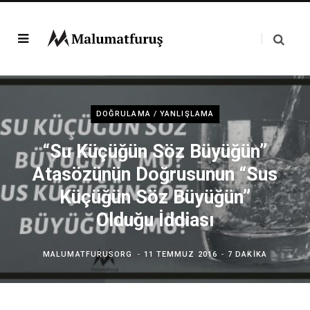
DOĞRULAMA / YANLIŞLAMA
“Su Küçüğün Söz Büyüğün”
Atasözünün Doğrusunun “Sus
Küçüğün Söz Büyüğün”
Olduğu İddiası
MALUMATFURUSORG
11 TEMMUZ 2016
7 DAKIKA