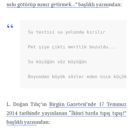
sulu götürüp susuz getirmek…” başlıklı yazısı
ndan:
Su testisi su yolunda kırılır

Pet şişe çıktı mertlik bozuldu...

Su küçüğün söz büyüğün

Boyundan büyük sözler eden nice küçük s
L. Doğan Tılıç’ın
Birgün Gazetesi’nde 17 Temmuz
2014 tarihinde yayınlanan “İkinci turda tıpış tıpış!”
başlıklı yazısı
ndan: