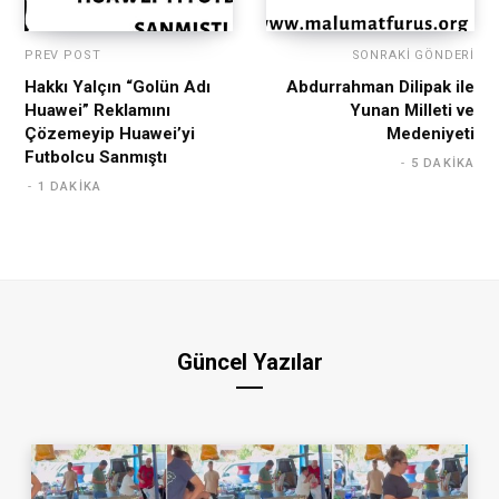
PREV POST
SONRAKI GÖNDERI
Hakkı Yalçın “Golün Adı
Abdurrahman Dilipak ile
Huawei” Reklamını
Yunan Milleti ve
Çözemeyip Huawei’yi
Medeniyeti
Futbolcu Sanmıştı
5 DAKIKA
1 DAKIKA
Güncel Yazılar