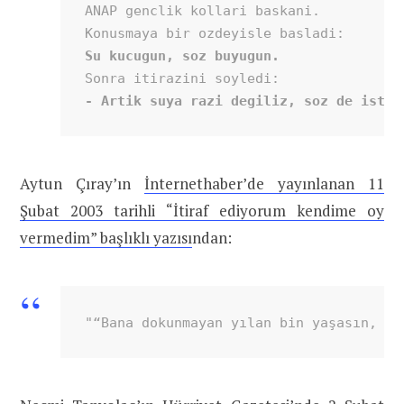
ANAP genclik kollari baskani.

- Artik suya razi degiliz, soz de istiy
Aytun Çıray’ın
İnternethaber’de yayınlanan 11
Şubat 2003 tarihli “İtiraf ediyorum kendime oy
vermedim” başlıklı yazısı
ndan:
"“Bana dokunmayan yılan bin yaşasın, İd