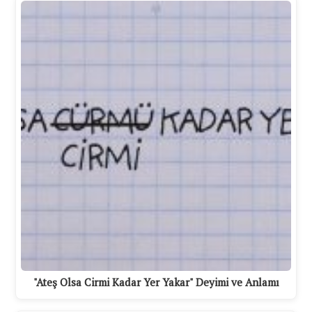
"Ateş Olsa Cirmi Kadar Yer Yakar" Deyimi ve Anlamı