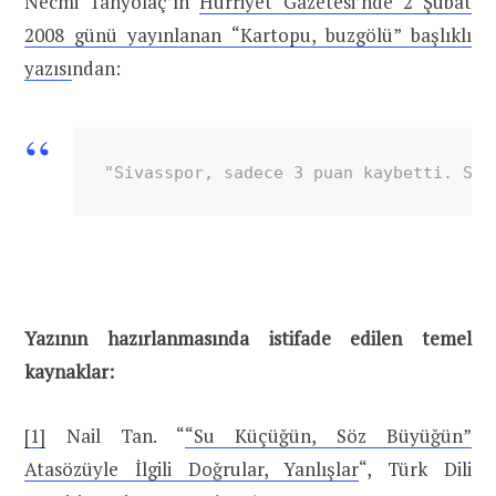
Necmi Tanyolaç’ın
Hürriyet Gazetesi’nde 2 Şubat
2008 günü yayınlanan “Kartopu, buzgölü” başlıklı
yazısı
ndan:
"Sivasspor, sadece 3 puan kaybetti. Su 
Yazının hazırlanmasında istifade edilen temel
kaynaklar:
[1]
Nail Tan. “
“Su Küçüğün, Söz Büyüğün”
Atasözüyle İlgili Doğrular, Yanlışlar
“, Türk Dili