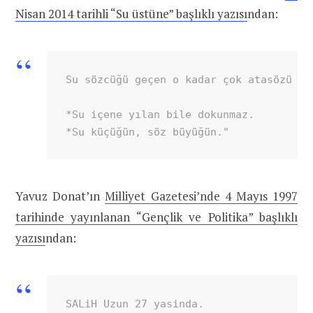
Nisan 2014 tarihli “Su üstüne” başlıklı yazısı
ndan:
Su sözcüğü geçen o kadar çok atasözü ve
*Su içene yılan bile dokunmaz.

*Su küçüğün, söz büyüğün."
Yavuz Donat’ın
Milliyet Gazetesi’nde 4 Mayıs 1997
tarihinde yayınlanan “Gençlik ve Politika” başlıklı
yazısı
ndan:
SALiH Uzun 27 yasinda.
