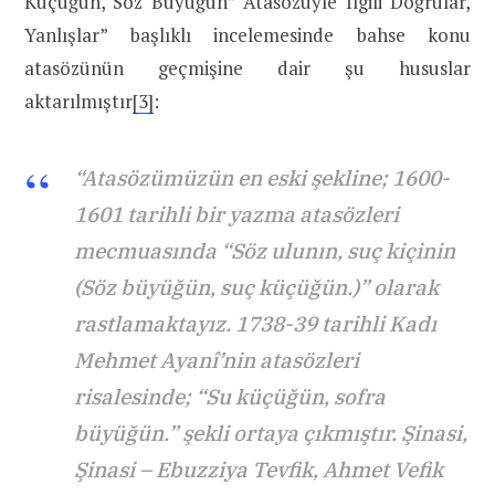
Küçüğün, Söz Büyüğün” Atasözüyle İlgili Doğrular,
Yanlışlar” başlıklı incelemesinde bahse konu
atasözünün geçmişine dair şu hususlar
aktarılmıştır
[3]
:
“Atasözümüzün en eski şekline; 1600-
1601 tarihli bir yazma atasözleri
mecmuasında “Söz ulunın, suç kiçinin
(Söz büyüğün, suç küçüğün.)” olarak
rastlamaktayız. 1738-39 tarihli Kadı
Mehmet Ayanî’nin atasözleri
risalesinde; “Su küçüğün, sofra
büyüğün.” şekli ortaya çıkmıştır. Şinasi,
Şinasi – Ebuzziya Tevfik, Ahmet Vefik