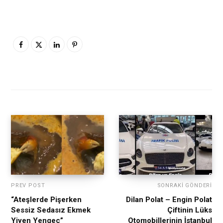
PREV POST
SONRAKI GÖNDERI
“Ateşlerde Pişerken
Dilan Polat – Engin Polat
Sessiz Sedasız Ekmek
Çiftinin Lüks
Yiyen Yengeç”
Otomobillerinin İstanbul