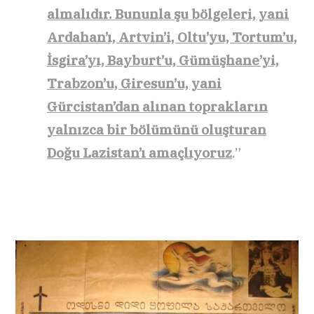
almalıdır. Bununla şu bölgeleri, yani
Ardahan’ı, Artvin’i, Oltu’yu, Tortum’u,
İsgira’yı, Bayburt’u, Gümüşhane’yi,
Trabzon’u, Giresun’u, yani
Gürcistan’dan alınan toprakların
yalnızca bir bölümünü oluşturan
Doğu Lazistan’ı amaçlıyoruz
.”