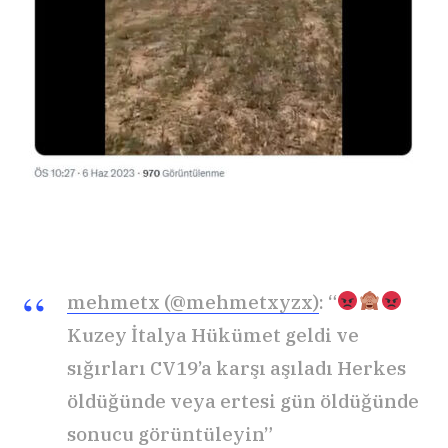
mehmetx (@mehmetxyzx)
: “
Kuzey İtalya Hükümet geldi ve
sığırları CV19’a karşı aşıladı Herkes
öldüğünde veya ertesi gün öldüğünde
sonucu görüntüleyin”