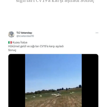
sığırları CV19’a karşı aşıladı Sonuç”