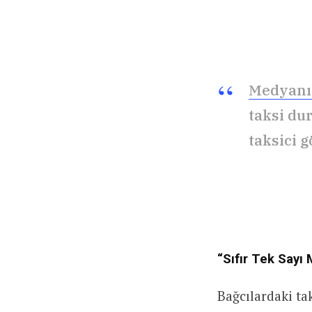
Medyanı
taksi dur
taksici g
“Sıfır Tek Sayı
Bağcılardaki ta