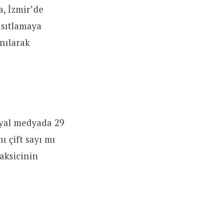
a, İzmir’de
kısıtlamaya
nılarak
syal medyada 29
ı çift sayı mı
aksicinin