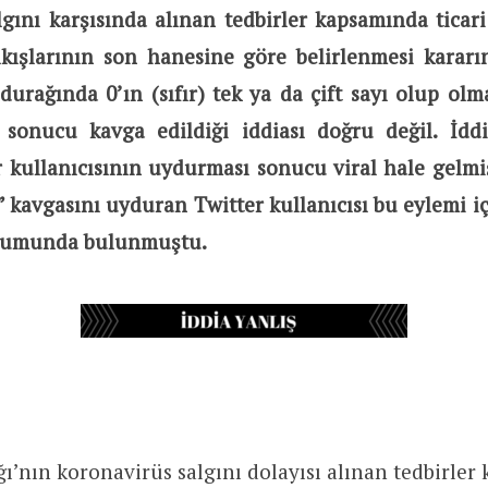
gını karşısında alınan tedbirler kapsamında ticari
çıkışlarının son hanesine göre belirlenmesi karar
durağında 0’ın (sıfır) tek ya da çift sayı olup ol
 sonucu kavga edildiği iddiası doğru değil. İdd
r kullanıcısının uydurması sonucu viral hale gelmiş.
?” kavgasını uyduran Twitter kullanıcısı bu eylemi iç
rumunda bulunmuştu.
ığı’nın koronavirüs salgını dolayısı alınan tedbirle