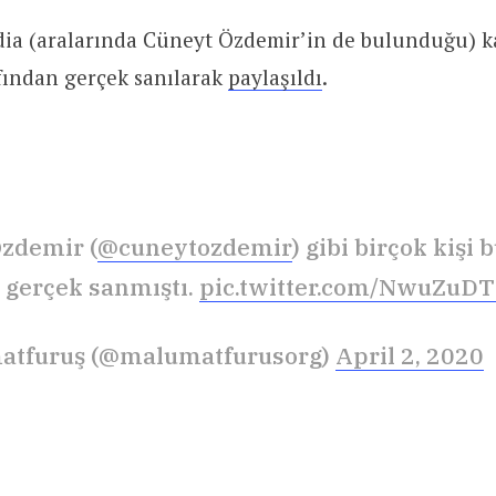
ia (aralarında Cüneyt Özdemir’in de bulunduğu) k
afından gerçek sanılarak
paylaşıldı
.
zdemir (
@cuneytozdemir
) gibi birçok kişi
 gerçek sanmıştı.
pic.twitter.com/NwuZuD
atfuruş (@malumatfurusorg)
April 2, 2020