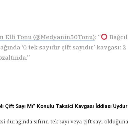
n Elli Tonu (@Medyanin50Tonu)
: “
Bağcıl
ağında ‘0 tek sayıdır çift sayıdır’ kavgası: 2 
özaltında.”
 Mı Çift Sayı Mı” Konulu Taksici Kavgası İddiası Uydu
ksi durağında sıfırın tek sayı veya çift sayı olduğun