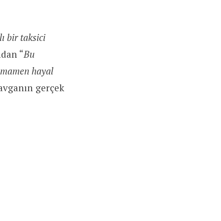
ı bir taksici
ndan “
Bu
 tamamen hayal
 kavganın gerçek