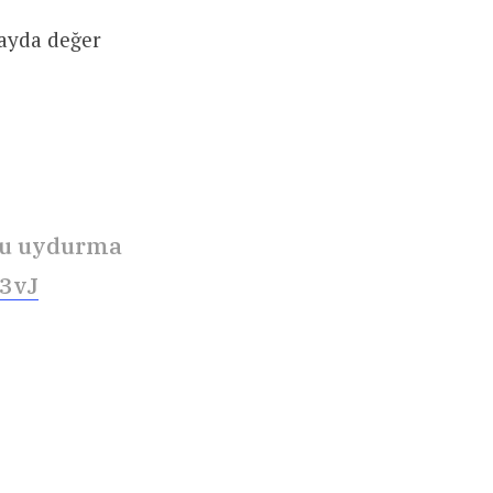
ayda değer
 bu uydurma
T3vJ