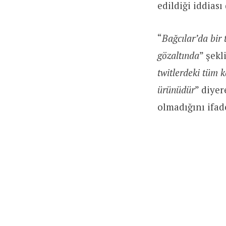
edildiği iddiası
“
Bağcılar’da bir t
gözaltında
” şekl
twitlerdeki tüm k
ürünüdür
” diyer
olmadığını ifade