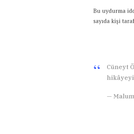
Bu uydurma idd
sayıda kişi tar
Cüneyt Ö
hikâyeyi
— Malum