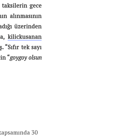
 taksilerin gece
ının alınmasının
madığı üzerinden
ia,
kilickusanan
 “Sıfır tek sayı
in “
goygoy olsun
r kapsamında 30