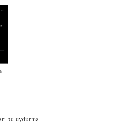
ga
ları bu uydurma