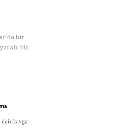
ar’da bir
yaralı, bir
rma
a dair kavga