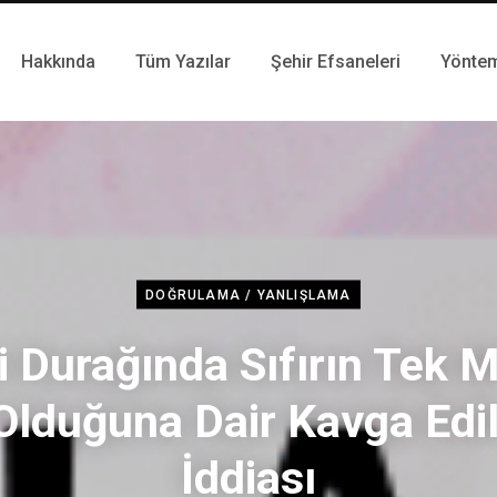
Hakkında
Tüm Yazılar
Şehir Efsaneleri
Yönte
DOĞRULAMA / YANLIŞLAMA
 Durağında Sıfırın Tek M
Olduğuna Dair Kavga Edil
İddiası