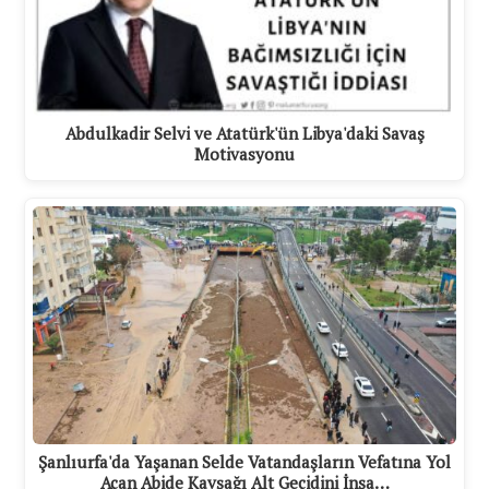
Abdulkadir Selvi ve Atatürk'ün Libya'daki Savaş
Motivasyonu
Şanlıurfa'da Yaşanan Selde Vatandaşların Vefatına Yol
Açan Abide Kavşağı Alt Geçidini İnşa…