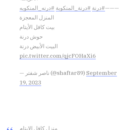
#درنه_المنكوبه
#درنة_المنكوبة
#درنة
———
المنزل المعجزة
بيت كافل الأيتام
حوش درنة
البيت الأبيض درنة
pic.twitter.com/qjcFOHaXi6
— ناصر شفتر (@shaftar89)
September
19, 2023
منزل كافل الايتام