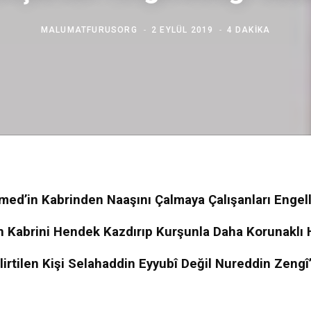
MALUMATFURUSORG
2 EYLÜL 2019
4 DAKIKA
ed’in Kabrinden Naaşını Çalmaya Çalışanları Engell
 Kabrini Hendek Kazdırıp Kurşunla Daha Korunaklı H
lirtilen Kişi Selahaddin Eyyubî Değil Nureddin Zengî’