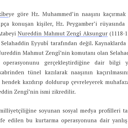
kîbe
ye göre Hz. Muhammed’in naaşını kaçırmak 
pça konuşan kişiler, Hz. Peygamber’i rüyasında
Atabeyi
Nureddin Mahmut Zengî Aksungur
(1118-1
, Selahaddin Eyyubî tarafından değil. Kaynaklarda 
Nureddin Mahmut Zengî’nin komutanı olan Selahad
operasyonunu gerçekleştirdiğine dair bilgi 
kabrinden tünel kazılarak naaşının kaçırılmasın
a hendek kazdırıp doldurup çevreleyerek muhafaza
eddin Zengî’nin ismi zikredilir.
milliyetçiliğine soyunan sosyal medya profilleri t
e edilen bu kurtarma operasyonuna dair yanlış 