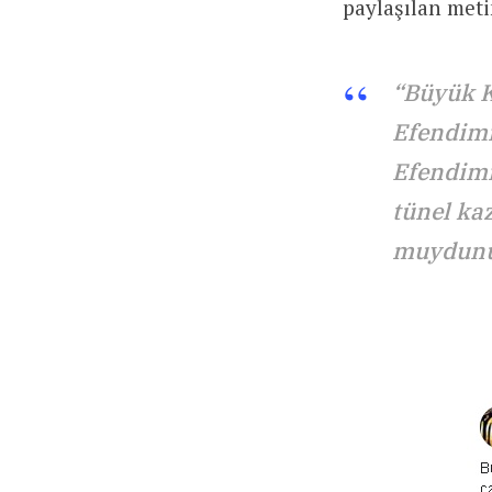
paylaşılan met
“Büyük K
Efendimi
Efendimi
tünel kaz
muydunu