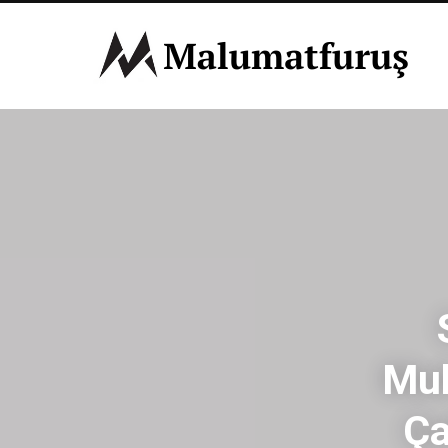
Muh
Ça