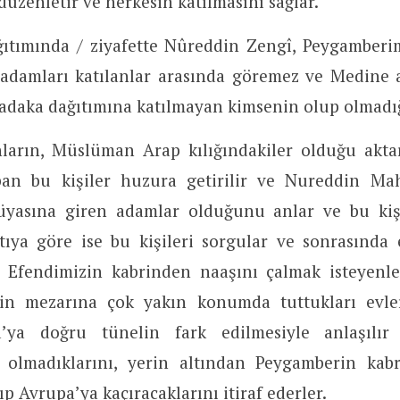
 düzenletir ve herkesin katılmasını sağlar.
ıtımında / ziyafette Nûreddin Zengî, Peygamberi
 adamları katılanlar arasında göremez ve Medine a
 sadaka dağıtımına katılmayan kimsenin olup olmadığ
ların, Müslüman Arap kılığındakiler olduğu akta
apan bu kişiler huzura getirilir ve Nureddin M
rüyasına giren adamlar olduğunu anlar ve bu kişil
tıya göre ise bu kişileri sorgular ve sonrasında e
Efendimizin kabrinden naaşını çalmak isteyenle
in mezarına çok yakın konumda tuttukları evler
’ya doğru tünelin fark edilmesiyle anlaşılır
olmadıklarını, yerin altından Peygamberin kabr
ıp Avrupa’ya kaçıracaklarını itiraf ederler.