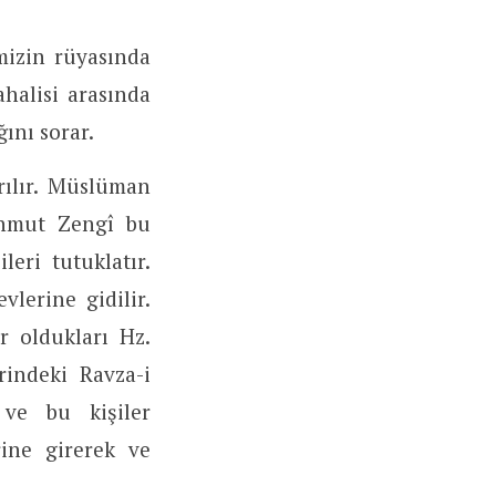
mizin rüyasında
halisi arasında
ını sorar.
rılır. Müslüman
ahmut Zengî bu
eri tutuklatır.
vlerine gidilir.
r oldukları Hz.
indeki Ravza-i
 ve bu kişiler
ine girerek ve