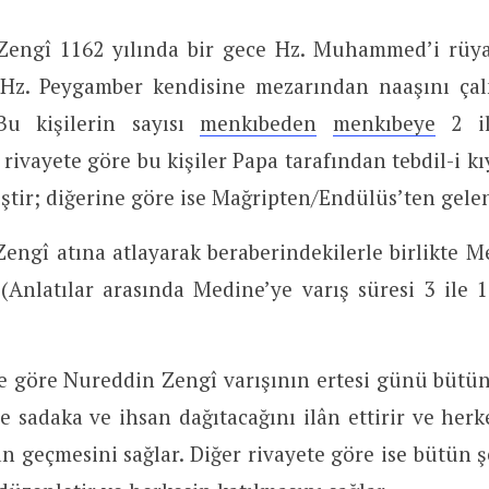
Zengî 1162 yılında bir gece Hz. Muhammed’i rüya
Hz. Peygamber kendisine mezarından naaşını çal
(Bu kişilerin sayısı
menkıbeden
menkıbeye
2 il
r rivayete göre bu kişiler Papa tarafından tebdil-i k
ştir; diğerine göre ise Mağripten/Endülüs’ten gelen
engî atına atlayarak beraberindekilerle birlikte 
 (Anlatılar arasında Medine’ye varış süresi 3 ile 
te göre Nureddin Zengî varışının ertesi günü bütü
le sadaka ve ihsan dağıtacağını ilân ettirir ve herk
 geçmesini sağlar. Diğer rivayete göre ise bütün ş