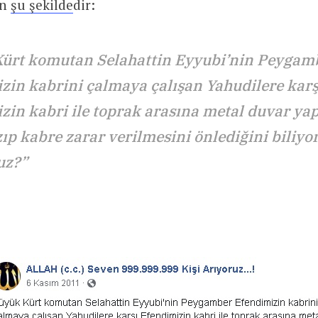
in
şu şekilde
dir:
ürt komutan Selahattin Eyyubi’nin Peygam
zin kabrini çalmaya çalışan Yahudilere karş
zin kabri ile toprak arasına metal duvar yap
ıp kabre zarar verilmesini önlediğini biliyo
z?”