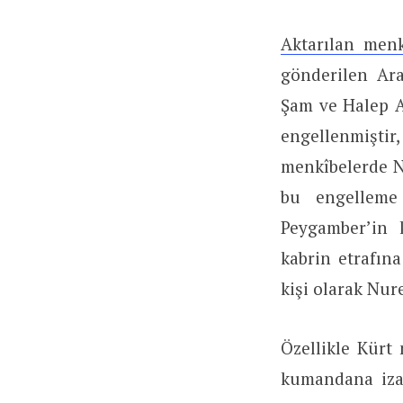
Aktarılan men
gönderilen Ara
Şam ve Halep 
engellenmiştir
menkîbelerde 
bu engelleme 
Peygamber’in 
kabrin etrafın
kişi olarak Nur
Özellikle Kürt 
kumandana izaf