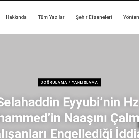
Hakkında
Tüm Yazılar
Şehir Efsaneleri
Yönte
DOĞRULAMA / YANLIŞLAMA
Selahaddin Eyyubi’nin Hz
ammed’in Naaşını Çal
lışanları Engellediği İddi