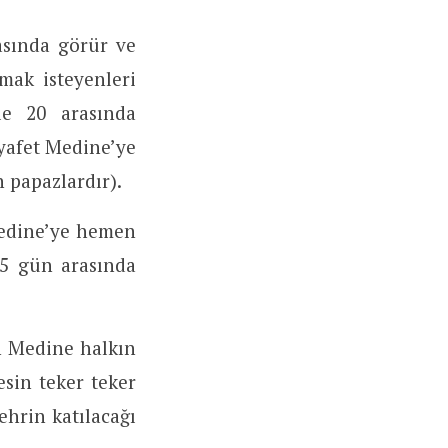
sında görür ve
mak isteyenleri
e 20 arasında
ıyafet Medine’ye
 papazlardır).
Medine’ye hemen
15 gün arasında
n Medine halkın
esin teker teker
ehrin katılacağı