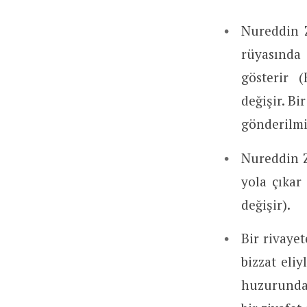
Nureddin 
rüyasında 
gösterir 
değişir. Bi
gönderilmi
Nureddin Z
yola çıkar
değişir).
Bir rivaye
bizzat eliy
huzurundan