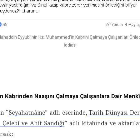
lahaddin Eyyubi’nin Hz. Muhammed’in Kabrini Çalmaya Çalışanları Önled
İddiası
n Kabrinden Naaşını Çalmaya Çalışanlara Dair Menkî
in “
Seyahatnâme
” adlı eserinde,
Tarih Dünyası Der
a Çelebi ve Ahit Sandığı
” adlı kitabında ve aktarı
rsak: