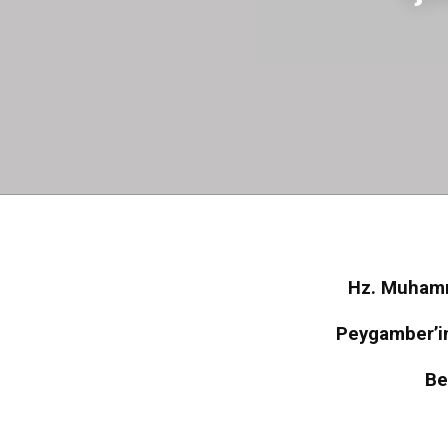
Hz. Muhamm
Peygamber’in
Be