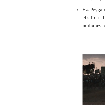
Hz. Peygam
etrafına 
muhafaza al