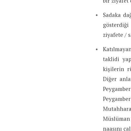
bir ziyafet
Sadaka dağ
gösterdiği
ziyafete /
Katılmayan
taklidi y
kişilerin 
Diğer anla
Peygamber 
Peygamber
Mutahhara
Müslüman 
naaşını çal