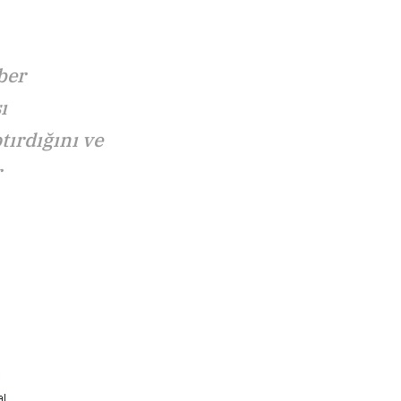
ber
ı
tırdığını ve
r