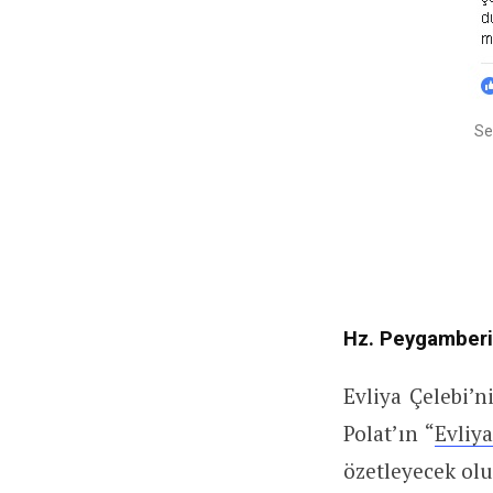
Se
Hz. Peygamberi
Evliya Çelebi’n
Polat’ın “
Evliy
özetleyecek olu