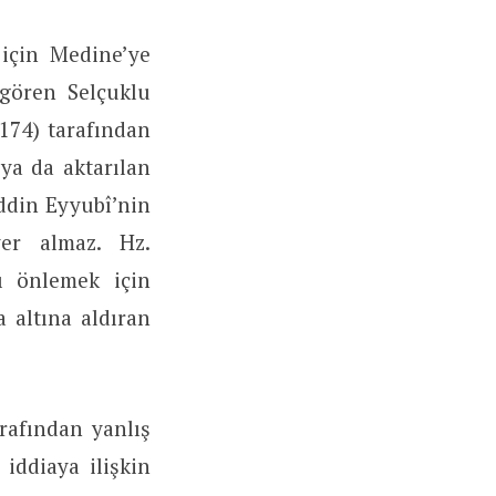
için Medine’ye
 gören Selçuklu
174) tarafından
ya da aktarılan
din Eyyubî’nin
yer almaz. Hz.
ı önlemek için
 altına aldıran
arafından yanlış
iddiaya ilişkin