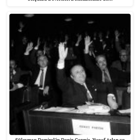
Süleyman Demirel'in Deniz Gezmiş, Yusuf Aslan ve