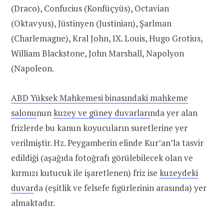
(Draco), Confucius (Konfüçyüs), Octavian
(Oktavyus), Jüstinyen (Justinian), Şarlman
(Charlemagne), Kral John, IX. Louis, Hugo Grotius,
William Blackstone, John Marshall, Napolyon
(Napoleon.
ABD Yüksek Mahkemesi binasındaki mahkeme
salonu
nun
kuzey ve güney duvarları
nda yer alan
frizlerde bu kanun koyucuların suretlerine yer
verilmiştir. Hz. Peygamberin elinde Kur’an’la tasvir
edildiği (aşağıda fotoğrafı görülebilecek olan ve
kırmızı kutucuk ile işaretlenen) friz ise
kuzeydeki
duvar
da (eşitlik ve felsefe figürlerinin arasında) yer
almaktadır.