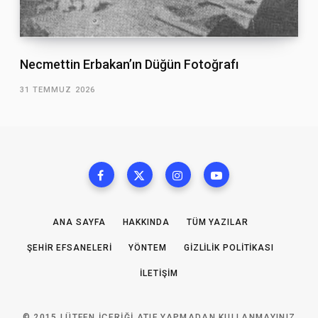
Necmettin Erbakan’ın Düğün Fotoğrafı
31 TEMMUZ 2026
ANA SAYFA
HAKKINDA
TÜM YAZILAR
ŞEHIR EFSANELERI
YÖNTEM
GIZLILIK POLITIKASI
İLETIŞIM
© 2015 LÜTFEN IÇERIĞI ATIF YAPMADAN KULLANMAYINIZ