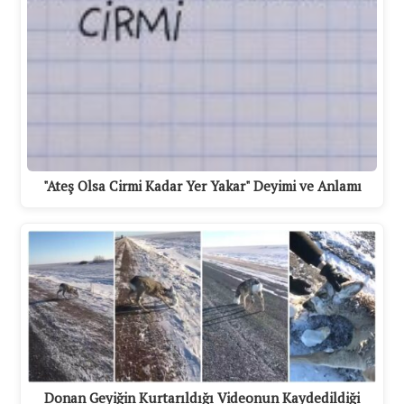
"Ateş Olsa Cirmi Kadar Yer Yakar" Deyimi ve Anlamı
Donan Geyiğin Kurtarıldığı Videonun Kaydedildiği