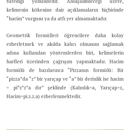
türediği yönündedir. Anlaşılabileceği üzere,
kelimenin kökenine dair açıklamaların hiçbirinde
“hacim” vurgusu ya da atfı yer almamaktadır.
Geometrik formülleri öğrencilere daha kolay
ezberletmek ve akılda kalıcı olmasını sağlamak
adına kullanılan yöntemlerden biri, kelimelerin
harfleri üzerinden çağrışım yapmaktadır. Hacim
formülü de bazılarınca “Pizzanın formülü: Bir
“pizza”da “z” bir yarıçap ve “a” bir derinlik ise hacim
= pi*z*z*a dır” şeklinde (Kalınlık=a, Yarıçap=z,
Hacim=pi.z.z.a) ezberlenmektedir.