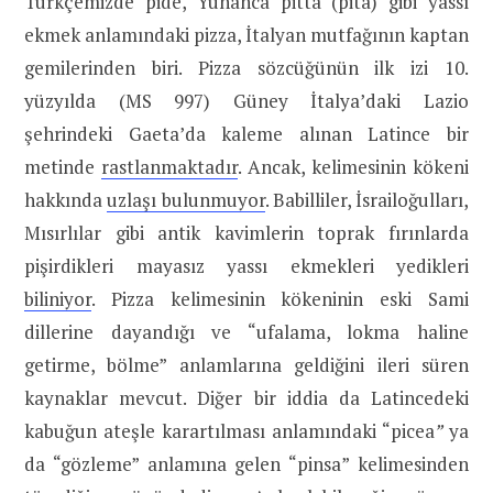
Türkçemizde pide, Yunanca pitta (pita) gibi yassı
ekmek anlamındaki pizza, İtalyan mutfağının kaptan
gemilerinden biri. Pizza sözcüğünün ilk izi 10.
yüzyılda (MS 997) Güney İtalya’daki Lazio
şehrindeki Gaeta’da kaleme alınan Latince bir
metinde
rastlanmaktadır
. Ancak, kelimesinin kökeni
hakkında
uzlaşı bulunmuyor
. Babilliler, İsrailoğulları,
Mısırlılar gibi antik kavimlerin toprak fırınlarda
pişirdikleri mayasız yassı ekmekleri yedikleri
biliniyor
. Pizza kelimesinin kökeninin eski Sami
dillerine dayandığı ve “ufalama, lokma haline
getirme, bölme” anlamlarına geldiğini ileri süren
kaynaklar mevcut. Diğer bir iddia da Latincedeki
kabuğun ateşle karartılması anlamındaki “picea
”
ya
da “gözleme” anlamına gelen “pinsa” kelimesinden