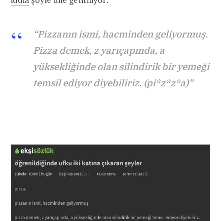
“P
izzanın ismi, hacminden geliyormuş.
Pizza demek, z yarıçapında, a
yüksekliğinde olan silindirik bir yemeği
temsil ediyor diyebiliriz. (pi*z*z*a)”