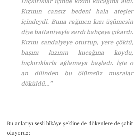
Hıçkırıklar içinde kızını kucağına aldı.
Kızının cansız bedeni hala ateşler
içindeydi. Buna rağmen kızı üşümesin
diye battaniyeyle sardı bahçeye çıkardı.
Kızını sandalyeye oturtup, yere çöktü,
başını kızının kucağına koydu,
hıçkırıklarla ağlamaya başladı. İşte o
an dilinden bu ölümsüz mısralar
döküldü…”
Bu anlatıyı sesli hikâye şekline de dökenlere de şahit
oluyoruz: