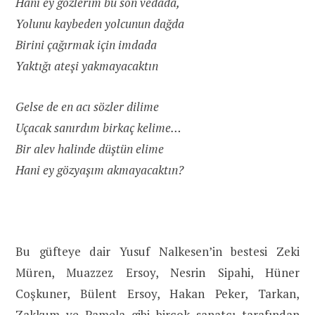
Hani ey gözlerim bu son vedada,
Yolunu kaybeden yolcunun dağda
Birini çağırmak için imdada
Yaktığı ateşi yakmayacaktın
Gelse de en acı sözler dilime
Uçacak sanırdım birkaç kelime…
Bir alev halinde düştün elime
Hani ey gözyaşım akmayacaktın?
Bu güfteye dair Yusuf Nalkesen’in bestesi Zeki
Müren, Muazzez Ersoy, Nesrin Sipahi, Hüner
Coşkuner, Bülent Ersoy, Hakan Peker, Tarkan,
Zakkum ve Pamela gibi birçok sanatçı tarafından