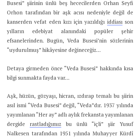
Busesi” şiirinin ünlü beş hececilerden Orhan Seyfi
Orhon tarafından bir aşk acısı nedeniyle değil de
kanserden vefat eden kızı için yazıldığı
iddiası
son
yılların edebiyat alanındaki popüler şehir
efsanelerinden. Bugün, Veda Busesi’nin sözlerinin
“uydurulmuş” hikâyesine değineceğiz…
Detaya girmeden önce “Veda Busesi” hakkında kısa
bilgi sunmakta fayda var…
Aşk, hüzün, gözyaşı, hicran, ızdırap temalı bu şiirin
asıl ismi “Veda Busesi” değil, “Veda”dır. 1937 yılında
yayımlanan “Her ay” adlı aylık frekansta yayımlanan
dergide
rastladığımız
bu ünlü “içli” şiir Yusuf
Nalkesen tarafından 1951 yılında Muhayyer Kürdî