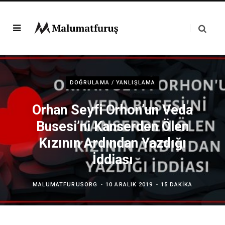
DOĞRULAMA / YANLIŞLAMA
Orhan Seyfi Orhon’un Veda
Busesi’ni Kanserden Ölen
Kızının Ardından Yazdığı
İddiası
MALUMATFURUSORG
10 ARALIK 2019
15 DAKIKA