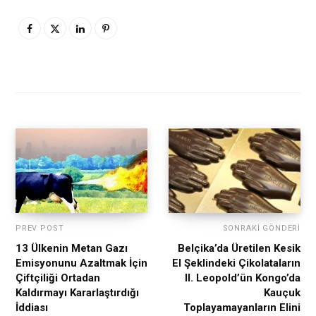
PREV POST
SONRAKI GÖNDERI
13 Ülkenin Metan Gazı
Belçika’da Üretilen Kesik
Emisyonunu Azaltmak İçin
El Şeklindeki Çikolataların
Çiftçiliği Ortadan
II. Leopold’ün Kongo’da
Kaldırmayı Kararlaştırdığı
Kauçuk
İddiası
Toplayamayanların Elini