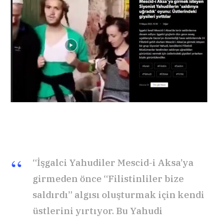
“İşgalci Yahudiler Mescid-i Aksa’ya
girmeden önce “Filistinliler bize
saldırdı” algısı oluşturmak için kendi
üstlerini yırtıyor. Bu Yahudi