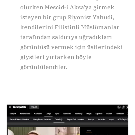
olurken Mescid-i Aksa’ya girmek
isteyen bir grup Siyonist Yahudi,
kendilerini Filistinli Müslümanlar
tarafından saldırıya uğradıkları
görüntüsü vermek için üstlerindeki
giysileri yırtarken böyle
görüntülendiler.