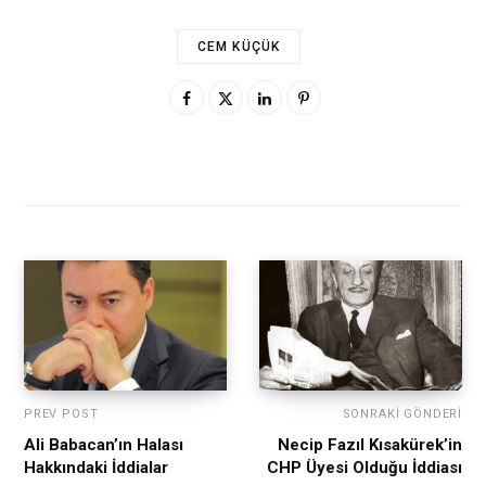
CEM KÜÇÜK
PREV POST
SONRAKI GÖNDERI
Ali Babacan’ın Halası
Necip Fazıl Kısakürek’in
Hakkındaki İddialar
CHP Üyesi Olduğu İddiası