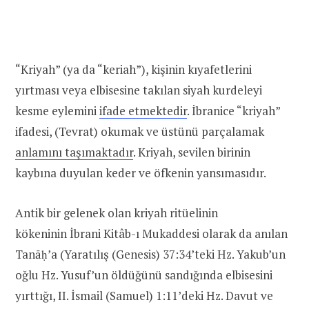
“Kriyah” (ya da “keriah”), kişinin kıyafetlerini
yırtması veya elbisesine takılan siyah kurdeleyi
kesme eylemini
ifade etmektedir
. İbranice “kriyah”
ifadesi, (Tevrat) okumak ve üstünü parçalamak
anlamını taşımaktadır
. Kriyah, sevilen birinin
kaybına duyulan keder ve öfkenin yansımasıdır.
Antik bir gelenek olan kriyah ritüelinin
kökeninin İbrani Kitâb-ı Mukaddesi olarak da anılan
Tanāḥ’a (Yaratılış (Genesis) 37:34’teki Hz. Yakub’un
oğlu Hz. Yusuf’un öldüğünü sandığında elbisesini
yırttığı, II. İsmail (Samuel) 1:11’deki Hz. Davut ve