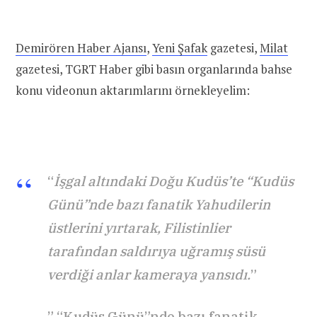
Demirören Haber Ajansı
,
Yeni Şafak
gazetesi,
Milat
gazetesi, TGRT Haber gibi basın organlarında bahse
konu videonun aktarımlarını örnekleyelim:
“
İşgal altındaki Doğu Kudüs’te “Kudüs
Günü”nde bazı fanatik Yahudilerin
üstlerini yırtarak, Filistinlier
tarafından saldırıya uğramış süsü
verdiği anlar kameraya yansıdı.
”
” “Kudüs Günü”nde bazı fanatik