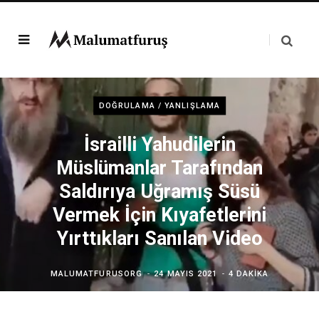
DOĞRULAMA / YANLIŞLAMA
İsrailli Yahudilerin
Müslümanlar Tarafından
Saldırıya Uğramış Süsü
Vermek İçin Kıyafetlerini
Yırttıkları Sanılan Video
MALUMATFURUSORG
24 MAYIS 2021
4 DAKIKA