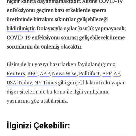
hiçbir kanıta dayanmamaktadır. Aksine COVID-19
enfeksiyonu geçiren bazı erkeklerde sperm
üretiminde birtakım sıkıntılar gelişebileceği
bildirilmiştir
. Dolayısıyla aşılar kısırlık yapmayacak;
COVID-19 enfeksiyonu sonrası gelişebilecek üreme
sorunlarını da önlemiş olacaktır.
Bizim de bu yazıyı hazırlarken faydalandığımız
Reuters
,
BBC
,
AAP
,
News Wise
,
Politifact
,
AFP
,
AP
,
USA Today
,
NY Times
gibi gerçeklik kontrolü yapan
diğer sitelerin de bu konu ile ilgili yanlışlama
yazılarına göz atabilirsiniz.
İlginizi Çekebilir: