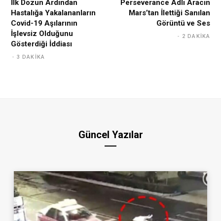
İlk Dozun Ardından
Perseverance Adlı Aracın
Hastalığa Yakalananların
Mars’tan İlettiği Sanılan
Covid-19 Aşılarının
Görüntü ve Ses
İşlevsiz Olduğunu
2 DAKIKA
Gösterdiği İddiası
3 DAKIKA
Güncel Yazılar