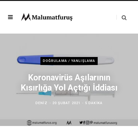
DOĞRULAMA / YANLIŞLAMA
Koronavirüs Aşılarının
Kısırlığa Yol Açtığı İddiası
DENIZ
20 ŞUBAT 2021
5 DAKIKA