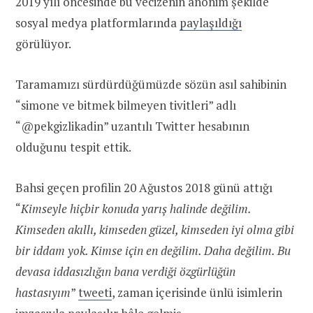
2019 yılı öncesinde bu vecizenin anonim şekilde
sosyal medya platformlarında
paylaşıldığı
görülüyor.
Taramamızı sürdürdüğümüzde sözün asıl sahibinin
“simone ve bitmek bilmeyen tivitleri” adlı
“@pekgizlikadin” uzantılı Twitter hesabının
olduğunu tespit ettik.
Bahsi geçen profilin 20 Ağustos 2018 günü attığı
“
Kimseyle hiçbir konuda yarış halinde değilim.
Kimseden akıllı, kimseden güzel, kimseden iyi olma gibi
bir iddam yok. Kimse için en değilim. Daha değilim. Bu
devasa iddasızlığın bana verdiği özgürlüğün
hastasıyım
”
tweeti
, zaman içerisinde ünlü isimlerin