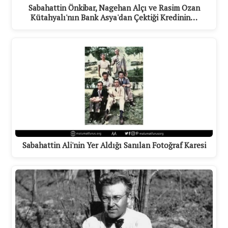
Sabahattin Önkibar, Nagehan Alçı ve Rasim Ozan
Kütahyalı'nın Bank Asya'dan Çektiği Kredinin…
Sabahattin Ali'nin Yer Aldığı Sanılan Fotoğraf Karesi