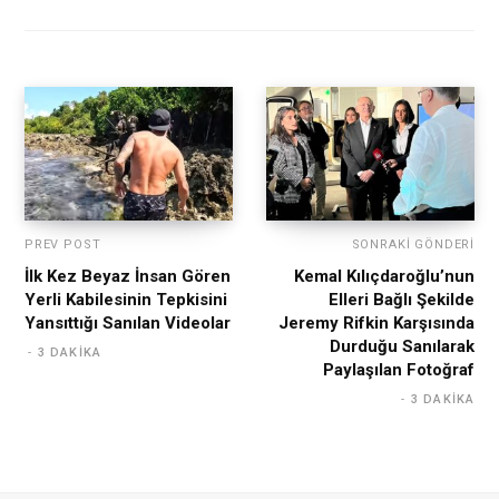
PREV POST
SONRAKI GÖNDERI
İlk Kez Beyaz İnsan Gören
Kemal Kılıçdaroğlu’nun
Yerli Kabilesinin Tepkisini
Elleri Bağlı Şekilde
Yansıttığı Sanılan Videolar
Jeremy Rifkin Karşısında
Durduğu Sanılarak
3 DAKIKA
Paylaşılan Fotoğraf
3 DAKIKA