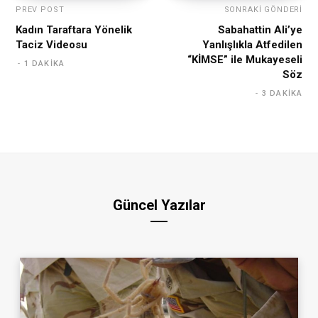
PREV POST
SONRAKI GÖNDERI
Kadın Taraftara Yönelik
Sabahattin Ali’ye
Taciz Videosu
Yanlışlıkla Atfedilen
“KİMSE” ile Mukayeseli
1 DAKIKA
Söz
3 DAKIKA
Güncel Yazılar