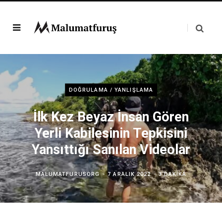
DOĞRULAMA / YANLIŞLAMA
İlk Kez Beyaz İnsan Gören
Yerli Kabilesinin Tepkisini
Yansıttığı Sanılan Videolar
MALUMATFURUSORG
7 ARALIK 2022
3 DAKIKA