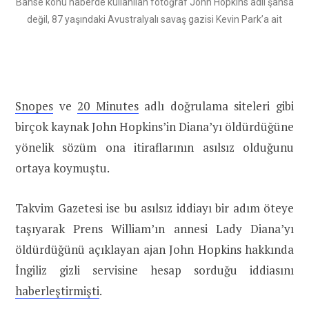
Bahse konu haberde kullanılan fotoğraf John Hopkins adlı şahsa
değil, 87 yaşındaki Avustralyalı savaş gazisi Kevin Park’a ait
Snopes
ve
20 Minutes
adlı doğrulama siteleri gibi
birçok kaynak John Hopkins’in Diana’yı öldürdüğüne
yönelik sözüm ona itiraflarının asılsız olduğunu
ortaya koymuştu.
Takvim Gazetesi ise bu asılsız iddiayı bir adım öteye
taşıyarak Prens William’ın annesi Lady Diana’yı
öldürdüğünü açıklayan ajan John Hopkins hakkında
İngiliz gizli servisine hesap sorduğu iddiasını
haberleştirmişti
.