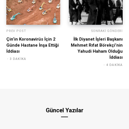
PREV POST
SONRAKI GÖNDERI
Çin’in Koronavirüs İçin 2
İlk Diyanet İşleri Başkanı
Günde Hastane İnşa Ettiği
Mehmet Rıfat Börekçi’nin
İddiası
Yahudi Haham Olduğu
İddiası
3 DAKIKA
4 DAKIKA
Güncel Yazılar