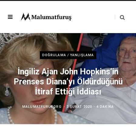
DOĞRULAMA / YANLIŞLAMA
İngiliz Ajan John Hopkins’in
Prenses Diana’yı Öldürdüğünü
İtiraf Ettiği İddiası
MALUMATFURUSORG
2 ŞUBAT 2020
4 DAKIKA